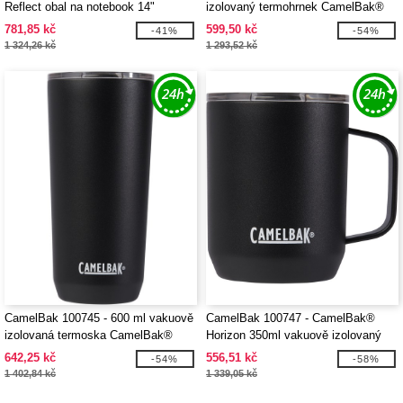
Reflect obal na notebook 14"
izolovaný termohrnek CamelBak®
Horizon
781,85 kč
599,50 kč
-41%
-54%
1 324,26 kč
1 293,52 kč
CamelBak 100745 - 600 ml vakuově
CamelBak 100747 - CamelBak®
izolovaná termoska CamelBak®
Horizon 350ml vakuově izolovaný
Horizon
táborový hrnek
642,25 kč
556,51 kč
-54%
-58%
1 402,84 kč
1 339,05 kč