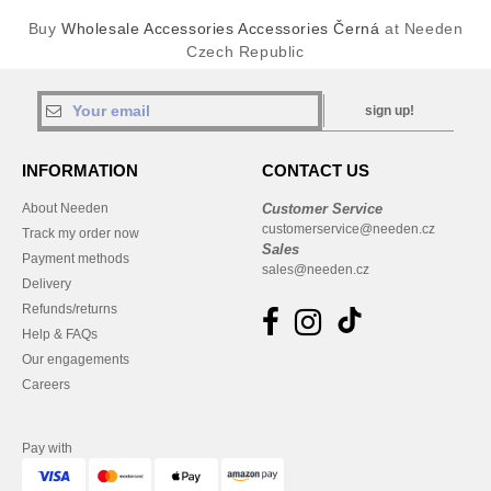
Buy
Wholesale Accessories Accessories Černá
at Needen
Czech Republic
sign up!
INFORMATION
CONTACT US
About Needen
Customer Service
customerservice@needen.cz
Track my order now
Sales
Payment methods
sales@needen.cz
Delivery
Refunds/returns
Help & FAQs
Our engagements
Careers
Pay with