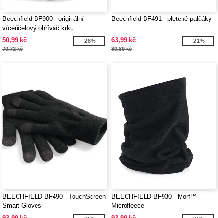
Beechfield BF900 - originální
Beechfield BF491 - pletené palčáky
víceúčelový ohřívač krku
50,99 kč
63,99 kč
-28%
-21%
70,72 kč
80,89 kč
BEECHFIELD BF490 - TouchScreen
BEECHFIELD BF930 - Morf™
Smart Gloves
Microfleece
93,99 kč
93,99 kč