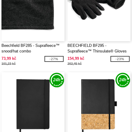
Beechfield BF285 - Suprafleece™
BEECHFIELD BF295 -
snood/hat combo
Suprafleece™ Thinsulate® Gloves
73,99 kč
154,99 kč
-27%
-23%
101,23 kč
202,45 kč