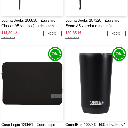
JournalBooks 106830 - Zápisník
JournalBooks 107320 - Zápisník
Classic A5 v měkkých deskách
Evora A5 z korku a materiálu
Thermo PU
114,86 kč
130,35 kč
-53%
-53%
243,82 kč
279,87 kč
Case Logic 120561 - Case Logic
CamelBak 100746 - 500 ml vakuově