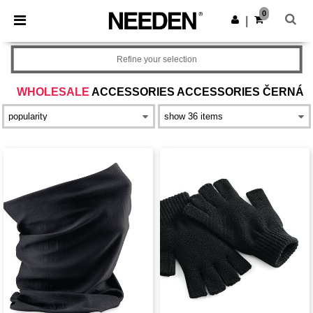
×
Aplikace Needen
0
Stáhnout app
|
Lepší ceny v aplikaci!
Refine your selection
WHOLESALE
ACCESSORIES ACCESSORIES ČERNÁ