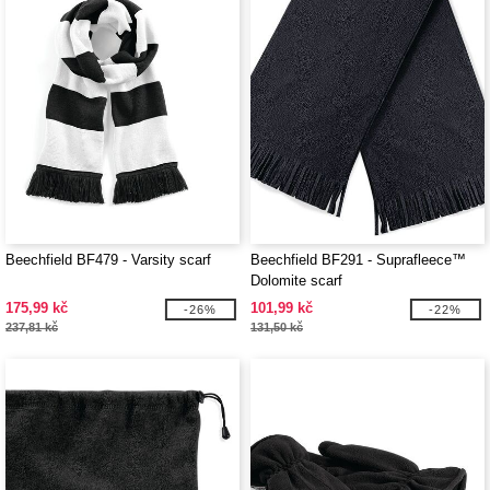
Beechfield BF479 - Varsity scarf
Beechfield BF291 - Suprafleece™
Dolomite scarf
175,99 kč
101,99 kč
-26%
-22%
237,81 kč
131,50 kč