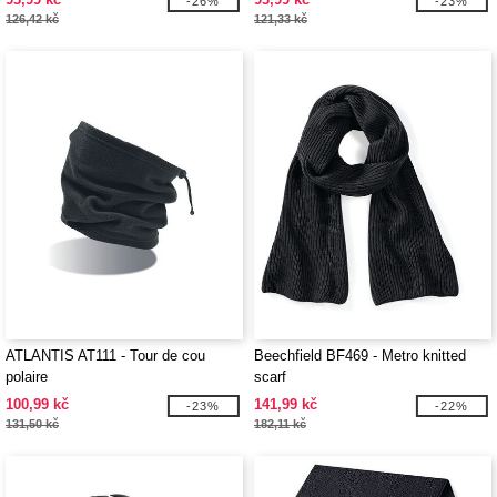
-26%
-23%
126,42 kč
121,33 kč
ATLANTIS AT111 - Tour de cou
Beechfield BF469 - Metro knitted
polaire
scarf
100,99 kč
141,99 kč
-23%
-22%
131,50 kč
182,11 kč