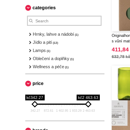
categories
Hrnky, lahve a nádobí
(1)
Originalho
s vůní ma
Jídlo a pití
(12)
411,84
Lamps
(1)
632,78 k
Oblečení a doplňky
(1)
Wellness a péče
(1)
price
kč342.27
kč2 463.63
342.27
872.61
1 402.95
1 933.29
2 463.63