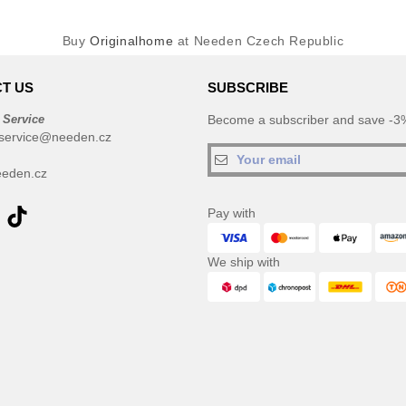
Buy
Originalhome
at Needen Czech Republic
T US
SUBSCRIBE
 Service
Become a subscriber and save -3%
service@needen.cz
eden.cz
Pay with
We ship with