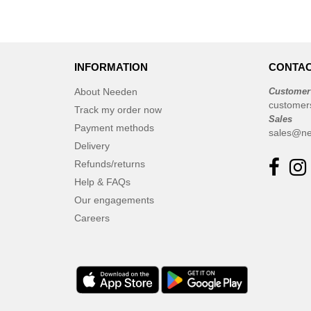
Herschel
(9)
JHK
(24)
Jack&Jones
(6)
JournalBooks
INFORMATION
CONTAC
(6)
Just Cool
(4)
About Needen
Customer
Karlowsky
customer
(4)
Track my order now
Sales
Karst®
(4)
Payment methods
sales@ne
Kooduu
(4)
Delivery
Korntex
Refunds/returns
(11)
Label Serie
Help & FAQs
(7)
Our engagements
Larkwood
(2)
Careers
Larq
(4)
Luxe
(22)
Marksman
(26)
Mepal
(23)
Moleskine
(45)