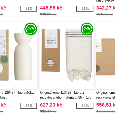
kusů svíček
 kč
445,58 kč
342,27 
-31%
-31%
kč
646,88 kč
731,23 kč
me 126427 - bio svíčka
Originalhome 113425 - látka z
Originalhome
ikosti
recyklovaného materiálu, 85 × 175
recyklované
cm
 kč
627,23 kč
556,51 
-27%
-32%
kč
921,44 kč
1 057,33 k