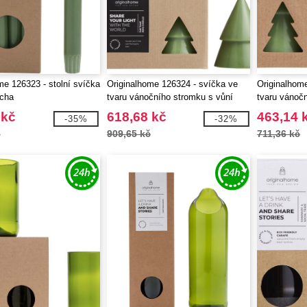
me 126323 - stolní svíčka
Originalhome 126324 - svíčka ve
Originalhom
tcha
tvaru vánočního stromku s vůní
tvaru vánoč
matcha – střední
matcha – ve
 kč
618,68 kč
463,14 
-35%
-32%
č
909,65 kč
711,36 kč