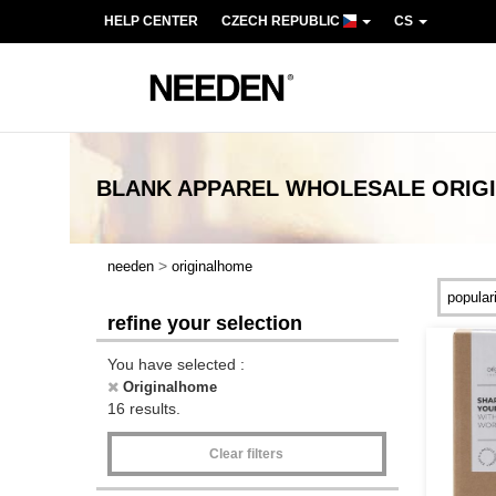
HELP CENTER
CZECH REPUBLIC
CS
BLANK APPAREL
WHOLESALE
ORIG
>
needen
originalhome
refine your selection
You have selected :
Originalhome
16 results.
Clear filters