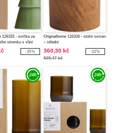
e 126325 - svíčka ve
Originalhome 126326 - stolní svícen
ního stromku s vůní
– střední
lká
kč
360,30 kč
-35%
-32%
529,47 kč