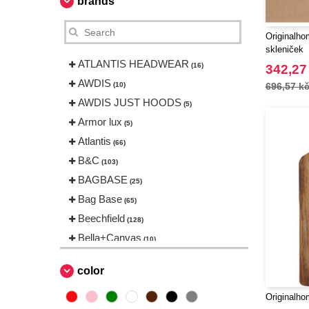
brands
Originalho
skleniček
ATLANTIS HEADWEAR
(16)
342,27
AWDIS
(10)
696,57 k
AWDIS JUST HOODS
(5)
Armor lux
(5)
Atlantis
(66)
B&C
(103)
BAGBASE
(25)
Bag Base
(65)
Beechfield
(128)
Bella+Canvas
(10)
Black&Match
(1)
color
Build Your Brand
(31)
CASE LOGIC
Originalho
(17)