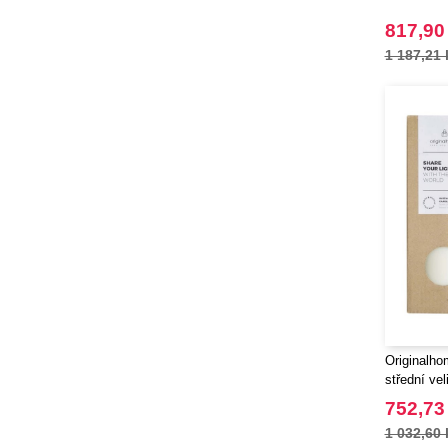
CamelBak
(3)
817,90
CamelBak®
(4)
1 187,21 
Chipolo
(2)
EgotierPro
(406)
Elevate
(23)
Elevate Essentials
(34)
Elevate Life
(51)
Elevate NXT
(48)
Finden & Hales
(3)
Flexfit
(8)
Front row
(16)
Fruit of the Loom
(62)
Gildan
(31)
Originalho
Graid™
(2)
střední vel
Henbury
(6)
752,73
Herock
(4)
1 032,60 