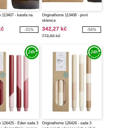
 113407 - karafa na
Originalhome 113408 - pivní
sklenice
kč
342,27 kč
-31%
-56%
772,60 kč
e 126425 - Eden sada 3
Originalhome 126426 - sada 3