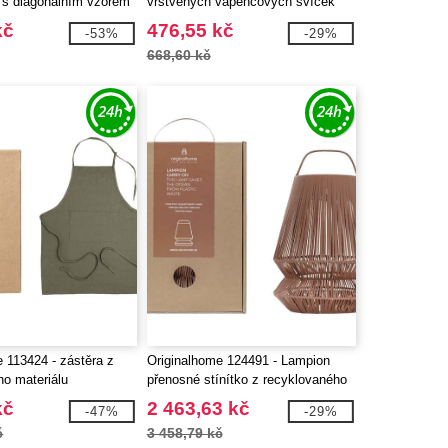
 s diagonálním vzorem
vrstvených vápencových svíček
kč
476,55 kč
-53%
-29%
668,60 kč
 113424 - zástěra z
Originalhome 124491 - Lampion
ho materiálu
přenosné stínítko z recyklovaného
materiálu
kč
2 463,63 kč
-47%
-29%
č
3 458,79 kč