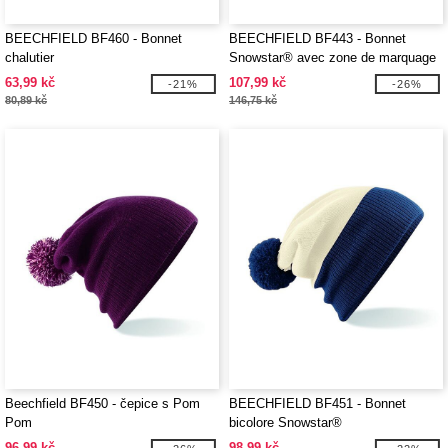
BEECHFIELD BF460 - Bonnet
BEECHFIELD BF443 - Bonnet
chalutier
Snowstar® avec zone de marquage
63,99 kč
107,99 kč
-21%
-26%
80,89 kč
146,75 kč
Beechfield BF450 - čepice s Pom
BEECHFIELD BF451 - Bonnet
Pom
bicolore Snowstar®
96,99 kč
98,99 kč