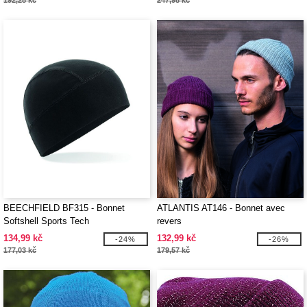
192,28 kč
247,98 kč
BEECHFIELD BF315 - Bonnet
ATLANTIS AT146 - Bonnet avec
Softshell Sports Tech
revers
134,99 kč
132,99 kč
-24%
-26%
177,03 kč
179,57 kč