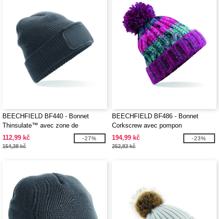
BEECHFIELD BF440 - Bonnet
BEECHFIELD BF486 - Bonnet
Thinsulate™ avec zone de
Corkscrew avec pompon
marquage
112,99 kč
194,99 kč
-27%
-23%
154,38 kč
252,83 kč