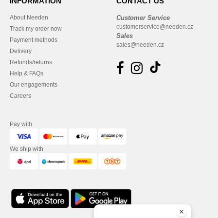
INFORMATION
CONTACT US
About Needen
Customer Service
customerservice@needen.cz
Track my order now
Sales
Payment methods
sales@needen.cz
Delivery
Refunds/returns
Help & FAQs
Our engagements
Careers
Pay with
We ship with