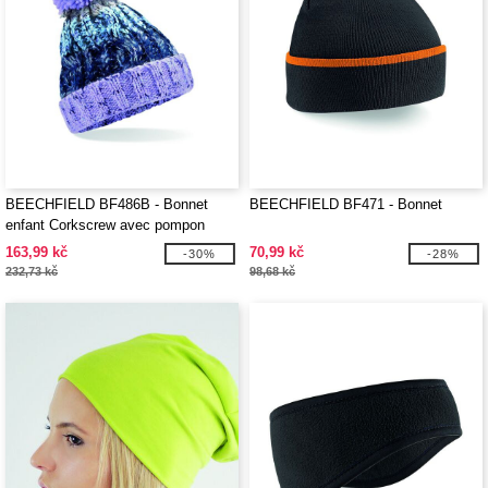
BEECHFIELD BF486B - Bonnet
BEECHFIELD BF471 - Bonnet
enfant Corkscrew avec pompon
163,99 kč
70,99 kč
-30%
-28%
232,73 kč
98,68 kč