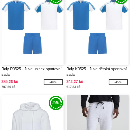
Roly R0525 - Juve unisex sportovní
Roly K0525 - Juve dětská sportovní
sada
sada
385,26 kč
342,27 kč
-46%
-45%
707,66 kč
617,53 kč