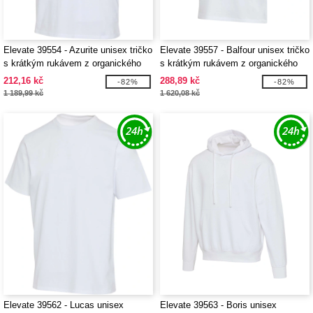
Elevate 39554 - Azurite unisex tričko
Elevate 39557 - Balfour unisex tričko
s krátkým rukávem z organického
s krátkým rukávem z organického
OCS materiálu o gramáži 160 g/m²
OCS materiálu o gramáži 200 g/m²
212,16 kč
288,89 kč
-82%
-82%
1 189,99 kč
1 620,08 kč
Elevate 39562 - Lucas unisex
Elevate 39563 - Boris unisex