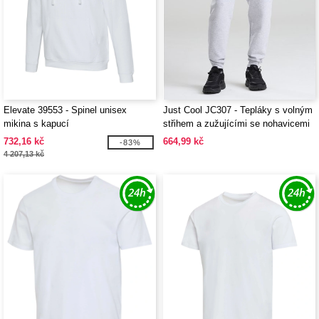
Elevate 39553 - Spinel unisex
Just Cool JC307 - Tepláky s volným
mikina s kapucí
střihem a zužujícími se nohavicemi
732,16 kč
664,99 kč
-83%
4 207,13 kč