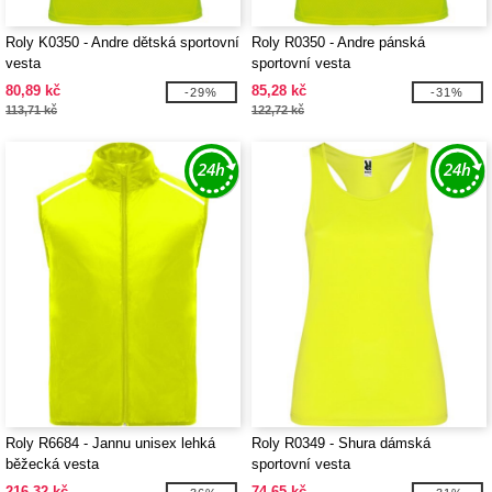
Roly K0350 - Andre dětská sportovní
Roly R0350 - Andre pánská
vesta
sportovní vesta
80,89 kč
85,28 kč
-29%
-31%
113,71 kč
122,72 kč
Roly R6684 - Jannu unisex lehká
Roly R0349 - Shura dámská
běžecká vesta
sportovní vesta
216,32 kč
74,65 kč