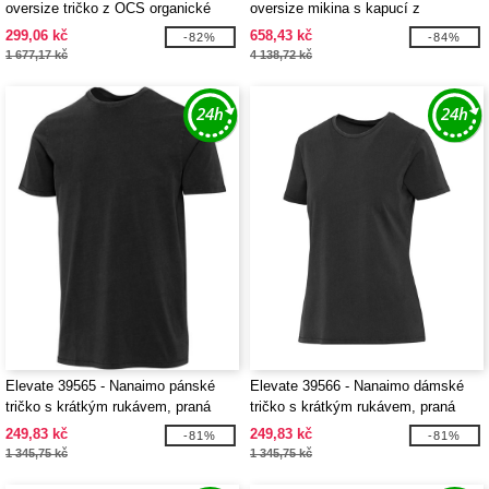
oversize tričko z OCS organické
oversize mikina s kapucí z
příze o gramáži 260 g/m2
organického OCS materiálu o
299,06 kč
658,43 kč
-82%
-84%
gramáži 280 g/m2
1 677,17 kč
4 138,72 kč
Elevate 39565 - Nanaimo pánské
Elevate 39566 - Nanaimo dámské
tričko s krátkým rukávem, praná
tričko s krátkým rukávem, praná
úprava, gramáž 160 g/m2
úprava, gramáž 160 g/m2
249,83 kč
249,83 kč
-81%
-81%
1 345,75 kč
1 345,75 kč