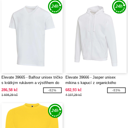
Elevate 39665 - Balfour unisex tričko
Elevate 39666 - Jasper unisex
s krátkým rukávem a výstřihem do
mikina s kapucí z organického
V z organické OCS bavlny o
recyklovaného OCS materiálu o
286,58 kč
682,93 kč
-82%
-83%
gramáži 200 g/m²
gramáži 280 g/m²
1 608,29 kč
4 107,29 kč