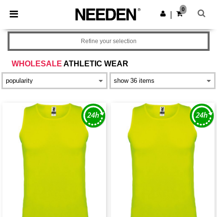
×
Aplikace Needen
0
Stáhnout app
|
Lepší ceny v aplikaci!
Refine your selection
WHOLESALE
ATHLETIC WEAR