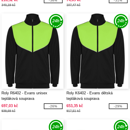
-36%
-31%
340,19 kč
107,47 kč
Roly R6402 - Evans unisex
Roly K6402 - Evans dětská
tepláková souprava
tepláková souprava
697,03 kč
653,35 kč
-26%
-29%
939,69 kč
917,51 kč