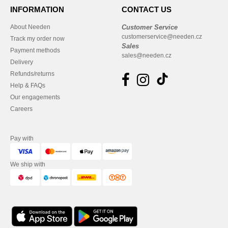
INFORMATION
CONTACT US
About Needen
Customer Service
customerservice@needen.cz
Track my order now
Sales
Payment methods
sales@needen.cz
Delivery
Refunds/returns
Help & FAQs
Our engagements
Careers
Pay with
We ship with