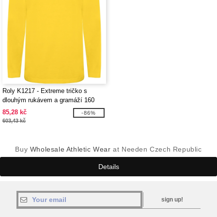
Roly K1217 - Extreme tričko s
dlouhým rukávem a gramáží 160
g/m2
85,28 kč
-86%
603,43 kč
Buy
Wholesale Athletic Wear
at Needen Czech Republic
Details
sign up!