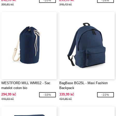
-20%
-26%
300,91 kč
346,43 kč
WESTFORD MILL WM812 - Sac
BagBase BG25L - Maxi Fashion
matelot coton bio
Backpack
294,99 kč
339,99 kč
-33%
-22%
440,03 kč
434,95 kč