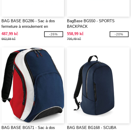
BAG BASE BG286 - Sac à dos
BagBase BG550 - SPORTS
fermeture à enroulement en
BACKPACK
matériaux recyclés
487,99 kč
558,99 kč
-26%
-20%
662,59 kč
700,49 kč
BAG BASE BG571 - Sac à dos
BAG BASE BG168 - SCUBA