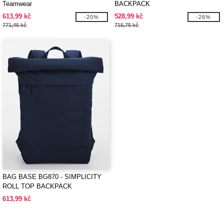
Teamwear
BACKPACK
613,99 kč
528,99 kč
-20%
-26%
771,45 kč
715,75 kč
BAG BASE BG870 - SIMPLICITY
ROLL TOP BACKPACK
613,99 kč