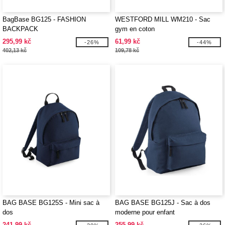
BagBase BG125 - FASHION
WESTFORD MILL WM210 - Sac
BACKPACK
gym en coton
295,99 kč
61,99 kč
-26%
-44%
402,13 kč
109,78 kč
BAG BASE BG125S - Mini sac à
BAG BASE BG125J - Sac à dos
dos
moderne pour enfant
241,99 kč
255,99 kč