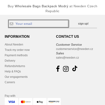
Buy
Wholesale Bags Backpack Modrý
at Needen Czech
Republic
sign up!
INFORMATION
CONTACT US
About Needen
Customer Service
customerservice@needen.cz
Track my order now
Sales
Payment methods
sales@needen.cz
Delivery
Refunds/returns
Help & FAQs
Our engagements
Careers
Pay with