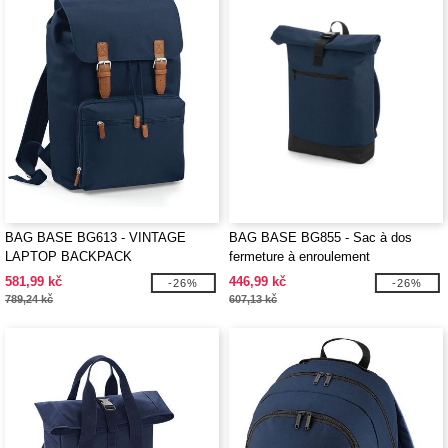
BAG BASE BG613 - VINTAGE
BAG BASE BG855 - Sac à dos
LAPTOP BACKPACK
fermeture à enroulement
581,99 kč
446,99 kč
-26%
-26%
789,24 kč
607,13 kč