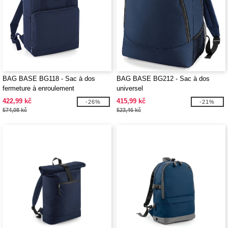
BAG BASE BG118 - Sac à dos
BAG BASE BG212 - Sac à dos
fermeture à enroulement
universel
422,99 kč
415,99 kč
-26%
-21%
574,08 kč
523,46 kč