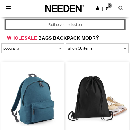
×
Aplikace Needen
0
Stáhnout app
|
Lepší ceny v aplikaci!
Refine your selection
WHOLESALE
BAGS BACKPACK MODRÝ