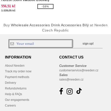
táborový hrnek
556,51 kč
-58%
1 339,05 kč
Buy
Wholesale Accessories Drink Accessories Bílý
at Needen
Czech Republic
sign up!
INFORMATION
CONTACT US
About Needen
Customer Service
customerservice@needen.cz
Track my order now
Sales
Payment methods
sales@needen.cz
Delivery
Refunds/returns
Help & FAQs
Our engagements
Careers