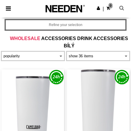
×
Aplikace Needen
0
Stáhnout app
|
Lepší ceny v aplikaci!
Refine your selection
WHOLESALE
ACCESSORIES DRINK ACCESSORIES
BÍLÝ