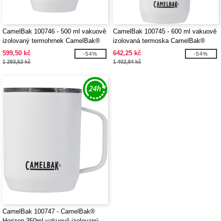
CamelBak 100746 - 500 ml vakuově
CamelBak 100745 - 600 ml vakuově
izolovaný termohrnek CamelBak®
izolovaná termoska CamelBak®
Horizon
Horizon
599,50 kč
642,25 kč
-54%
-54%
1 293,52 kč
1 402,84 kč
CamelBak 100747 - CamelBak®
Horizon 350ml vakuově izolovaný