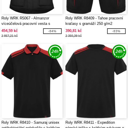
Roly WRK R5067 - Almanzor
Roly WRK R8409 - Tahoe pracovní
víceúčelová pracovní vesta s
kraťasy s gramáží 250 g/m2
vysokým límcem
454,59 kč
390,81 kč
-84%
-83%
2 857,21 kč
2 350,39 kč
Roly WRK R8410 - Samuraj unisex
Roly WRK R8411 - Expedition
antibakteriální polokošile s krátkým
pánské tričko s krátkým rukávem o