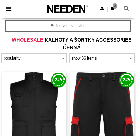
×
Aplikace Needen
0
Stáhnout app
|
Lepší ceny v aplikaci!
Refine your selection
WHOLESALE
KALHOTY A ŠORTKY ACCESSORIES
ČERNÁ