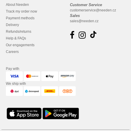
About Needen
Customer Service
customerservice@needen.cz
Track my order now
Sales
Payment methods
sales@needen.cz
Delivery
Refunds/returns
Help & FAQs
Our engagements
Careers
Pay with
We ship with