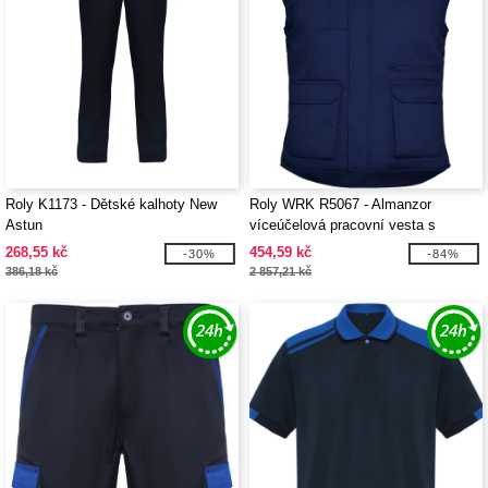
Roly K1173 - Dětské kalhoty New
Roly WRK R5067 - Almanzor
Astun
víceúčelová pracovní vesta s
vysokým límcem
268,55 kč
454,59 kč
-30%
-84%
386,18 kč
2 857,21 kč