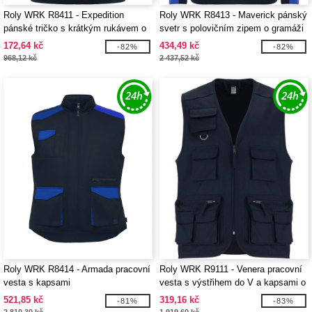
Roly WRK R8411 - Expedition
Roly WRK R8413 - Maverick pánský
pánské tričko s krátkým rukávem o
svetr s polovičním zipem o gramáži
gramáži 160 g/m2
280 g/m2
172,64 kč
434,49 kč
-82%
-82%
968,12 kč
2 437,52 kč
Roly WRK R8414 - Armada pracovní
Roly WRK R9111 - Venera pracovní
vesta s kapsami
vesta s výstřihem do V a kapsami o
gramáži 200 g/m2
521,85 kč
319,16 kč
-81%
-83%