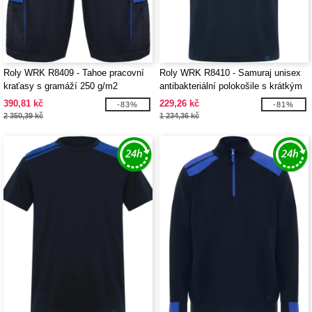
Roly WRK R8409 - Tahoe pracovní
Roly WRK R8410 - Samuraj unisex
kraťasy s gramáží 250 g/m2
antibakteriální polokošile s krátkým
rukávem o gramáži 160 g/m2
390,81 kč
229,26 kč
-83%
-81%
2 350,39 kč
1 234,36 kč