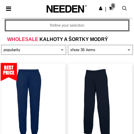
×
Aplikace Needen
0
Stáhnout app
|
Lepší ceny v aplikaci!
Refine your selection
WHOLESALE
KALHOTY A ŠORTKY MODRÝ