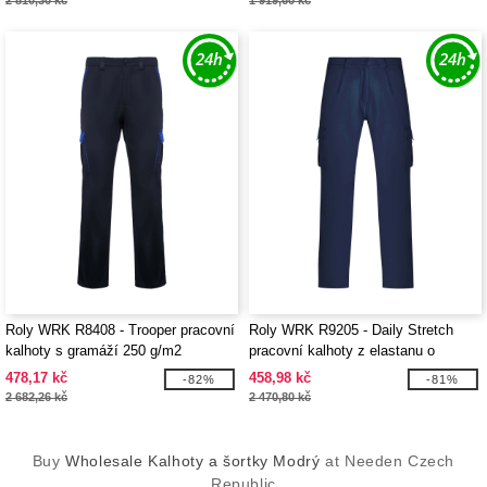
2 810,30 kč
1 919,60 kč
Roly WRK R8408 - Trooper pracovní
Roly WRK R9205 - Daily Stretch
kalhoty s gramáží 250 g/m2
pracovní kalhoty z elastanu o
gramáži 250 g/m2
478,17 kč
458,98 kč
-82%
-81%
2 682,26 kč
2 470,80 kč
Buy
Wholesale Kalhoty a šortky Modrý
at Needen Czech
Republic