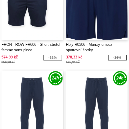
FRONT ROW FR606 - Short stretch
Roly R0306 - Murray unisex
femme sans pince
sportovní šortky
574,99 kč
378,33 kč
-33%
-36%
859,96 kč
595,34 kč