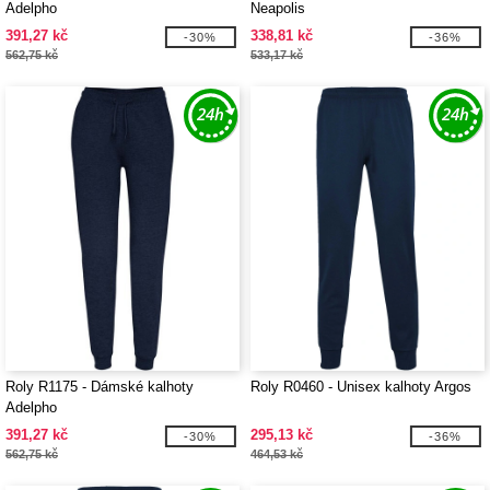
Adelpho
Neapolis
391,27 kč
338,81 kč
-30%
-36%
562,75 kč
533,17 kč
Roly R1175 - Dámské kalhoty
Roly R0460 - Unisex kalhoty Argos
Adelpho
391,27 kč
295,13 kč
-30%
-36%
562,75 kč
464,53 kč