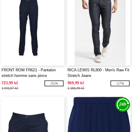
FRONT ROW FR621 - Pantalon
RICA LEWIS RL800 - Men's Raw Fit
stretch homme sans pince
Stretch Jeans
723,99 kč
969,99 kč
-31%
-17%
1 042,07 kč
1 168,49 kč