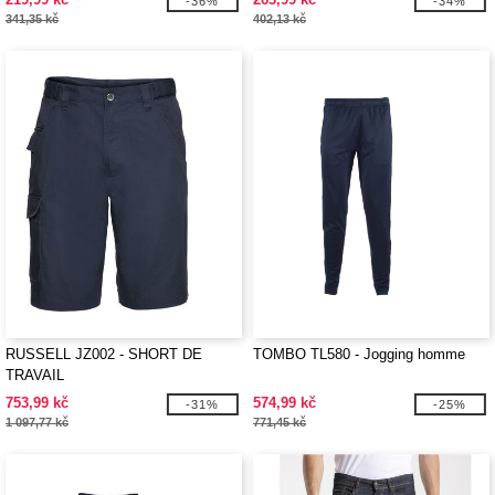
-36%
-34%
341,35 kč
402,13 kč
RUSSELL JZ002 - SHORT DE
TOMBO TL580 - Jogging homme
TRAVAIL
753,99 kč
574,99 kč
-31%
-25%
1 097,77 kč
771,45 kč