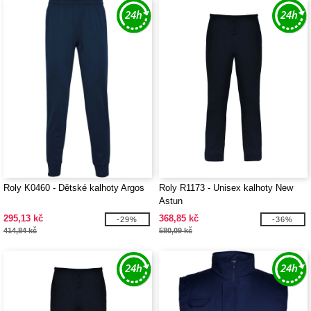
Roly K0460 - Dětské kalhoty Argos
Roly R1173 - Unisex kalhoty New
Astun
295,13 kč
368,85 kč
-29%
-36%
414,84 kč
580,09 kč