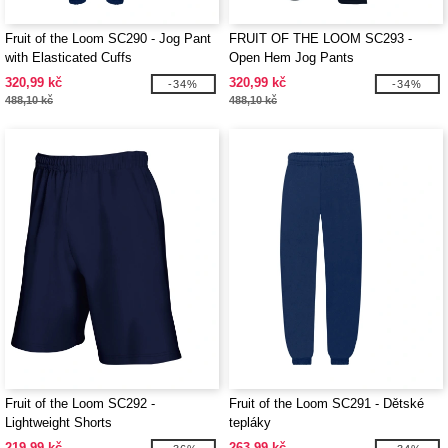
Fruit of the Loom SC290 - Jog Pant
FRUIT OF THE LOOM SC293 -
with Elasticated Cuffs
Open Hem Jog Pants
320,99 kč
320,99 kč
-34%
-34%
488,10 kč
488,10 kč
Fruit of the Loom SC292 -
Fruit of the Loom SC291 - Dětské
Lightweight Shorts
tepláky
219,99 kč
263,99 kč