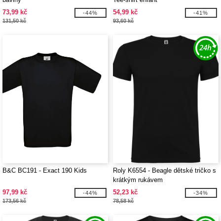
73,99 kč
54,99 kč
-44%
-41%
131,50 kč
93,60 kč
B&C BC191 - Exact 190 Kids
Roly K6554 - Beagle dětské tričko s
krátkým rukávem
97,99 kč
52,23 kč
-44%
-34%
173,56 kč
78,58 kč