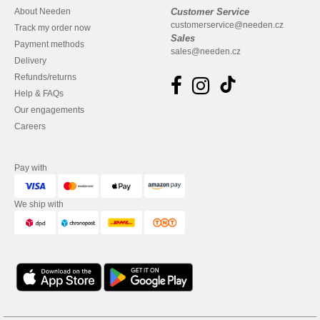
About Needen
Customer Service
customerservice@needen.cz
Track my order now
Sales
Payment methods
sales@needen.cz
Delivery
Refunds/returns
Help & FAQs
Our engagements
Careers
Pay with
We ship with