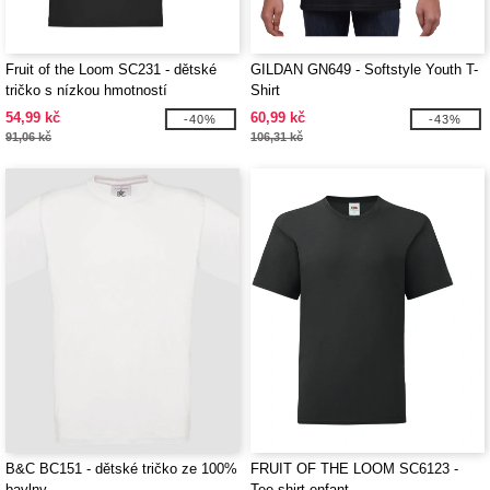
Fruit of the Loom SC231 - dětské
GILDAN GN649 - Softstyle Youth T-
tričko s nízkou hmotností
Shirt
54,99 kč
60,99 kč
-40%
-43%
91,06 kč
106,31 kč
B&C BC151 - dětské tričko ze 100%
FRUIT OF THE LOOM SC6123 -
bavlny
Tee-shirt enfant