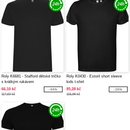
Roly K6681 - Stafford dětské tričko
Roly K0430 - Estoril short sleeve
s krátkým rukávem
kids t-shirt
66,10 kč
85,28 kč
-44%
-26%
117,63 kč
115,09 kč