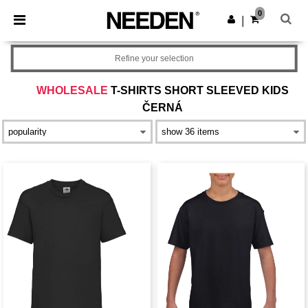
×
Aplikace Needen
0
Stáhnout app
|
Lepší ceny v aplikaci!
Refine your selection
WHOLESALE
T-SHIRTS SHORT SLEEVED KIDS
ČERNÁ