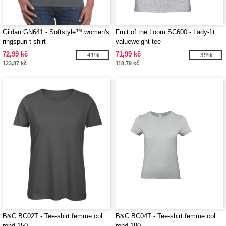
Gildan GN641 - Softstyle™ women's
Fruit of the Loom SC600 - Lady-fit
ringspun t-shirt
valueweight tee
72,99 kč
71,99 kč
-41%
-39%
123,87 kč
118,79 kč
B&C BC02T - Tee-shirt femme col
B&C BC04T - Tee-shirt femme col
rond 150
rond 190