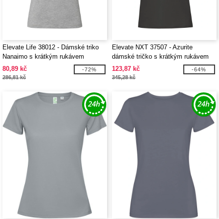
Elevate Life 38012 - Dámské triko
Elevate NXT 37507 - Azurite
Nanaimo s krátkým rukávem
dámské tričko s krátkým rukávem
z organického materiálu GOTS
80,89 kč
123,87 kč
-72%
-64%
286,81 kč
345,28 kč