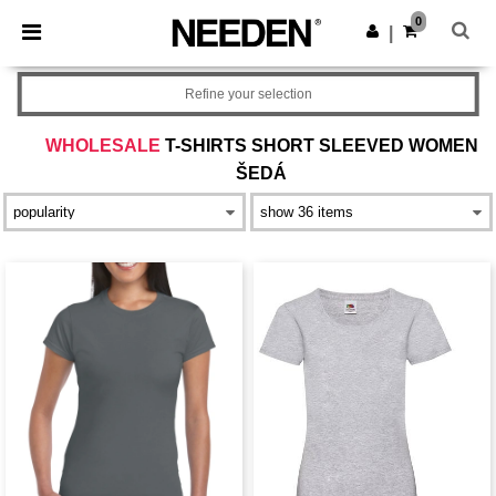
×
Aplikace Needen
0
Stáhnout app
|
Lepší ceny v aplikaci!
Refine your selection
WHOLESALE
T-SHIRTS SHORT SLEEVED WOMEN
ŠEDÁ