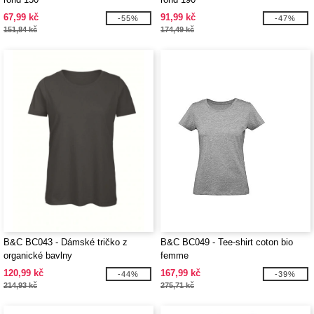
67,99 kč
91,99 kč
-55%
-47%
151,84 kč
174,49 kč
B&C BC043 - Dámské tričko z
B&C BC049 - Tee-shirt coton bio
organické bavlny
femme
120,99 kč
167,99 kč
-44%
-39%
214,93 kč
275,71 kč