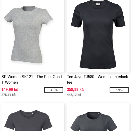
SF Women SK121 - The Feel Good
Tee Jays TJ580 - Womens interlock
T Women
tee
149,99 kč
358,99 kč
-46%
-19%
275,71 kč
445,12 kč