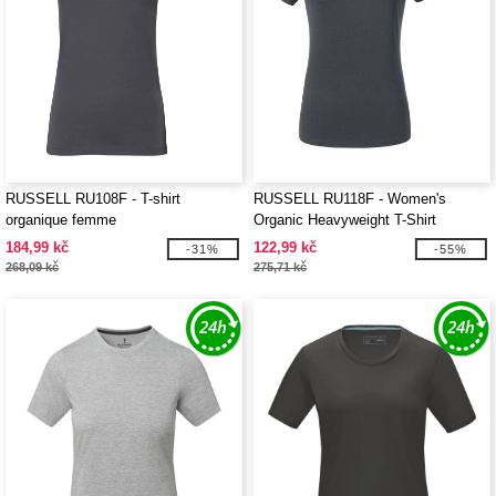
RUSSELL RU108F - T-shirt
RUSSELL RU118F - Women's
organique femme
Organic Heavyweight T-Shirt
184,99 kč
122,99 kč
-31%
-55%
268,09 kč
275,71 kč