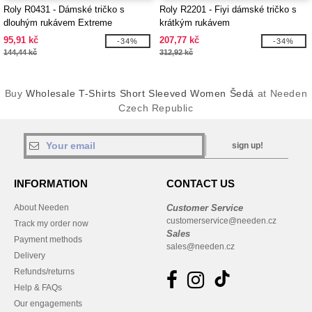
Roly R0431 - Dámské tričko s
Roly R2201 - Fiyi dámské tričko s
dlouhým rukávem Extreme
krátkým rukávem
95,91 kč
207,77 kč
-34%
-34%
144,44 kč
312,92 kč
Buy
Wholesale T-Shirts Short Sleeved Women Šedá
at Needen
Czech Republic
sign up!
INFORMATION
CONTACT US
About Needen
Customer Service
customerservice@needen.cz
Track my order now
Sales
Payment methods
sales@needen.cz
Delivery
Refunds/returns
Help & FAQs
Our engagements