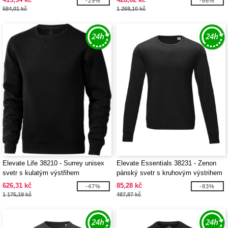
-29%
-66%
584,01 kč
1 268,10 kč
Elevate Life 38210 - Surrey unisex
Elevate Essentials 38231 - Zenon
svetr s kulatým výstřihem
pánský svetr s kruhovým výstrihem
626,31 kč
85,28 kč
-47%
-83%
1 175,19 kč
487,87 kč