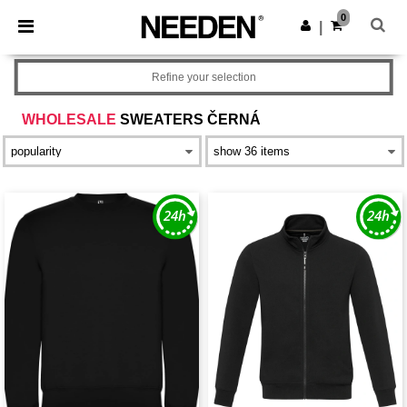
×
Aplikace Needen
0
Stáhnout app
|
Lepší ceny v aplikaci!
Refine your selection
WHOLESALE
SWEATERS ČERNÁ