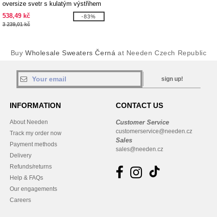
oversize svetr s kulatým výstřihem
z organického OCS materiálu o
538,49 kč
-83%
gramáži 280 g/m2
3 239,01 kč
Buy
Wholesale Sweaters Černá
at Needen Czech Republic
sign up!
INFORMATION
CONTACT US
About Needen
Customer Service
customerservice@needen.cz
Track my order now
Sales
Payment methods
sales@needen.cz
Delivery
Refunds/returns
Help & FAQs
Our engagements
Careers