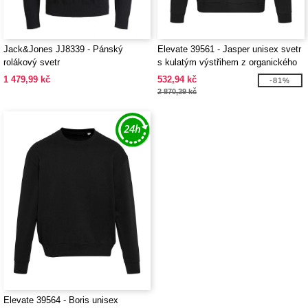
Jack&Jones JJ8339 - Pánský
Elevate 39561 - Jasper unisex svetr
rolákový svetr
s kulatým výstřihem z organického
recyklovaného OCS materiálu o
1 479,99 kč
532,94 kč
-81%
gramáži 280 g/m²
2 870,39 kč
Elevate 39564 - Boris unisex