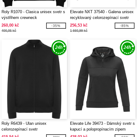
Roly R1070 - Clasica unisex svetr s
Elevate NXT 37540 - Galena unisex
výstřihem crewneck
recyklovaný celorozepínací svetr
260,00 kč
256,53 kč
-35%
-85%
400,05 kč
1 660,99 kč
Roly R6439 - Ulan unisex
Elevate Life 39473 - Dámský svetr s
celorozepínací svetr
kapucí a polopropínacím zipem
Sayan
415,54 kč
428,02 kč