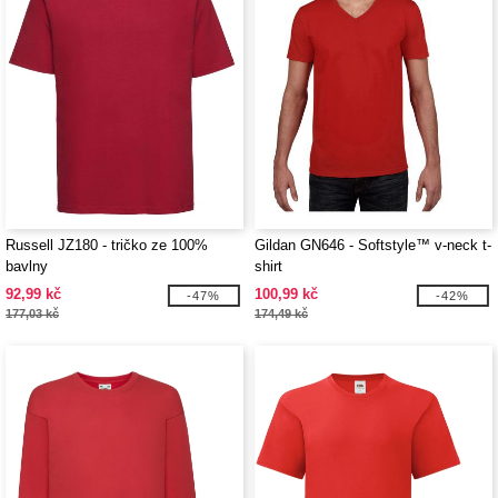
Russell JZ180 - tričko ze 100%
Gildan GN646 - Softstyle™ v-neck t-
bavlny
shirt
92,99 kč
100,99 kč
-47%
-42%
177,03 kč
174,49 kč