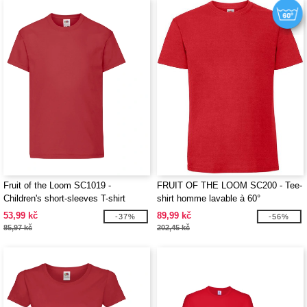
Fruit of the Loom SC1019 -
FRUIT OF THE LOOM SC200 - Tee-
Children's short-sleeves T-shirt
shirt homme lavable à 60°
53,99 kč
89,99 kč
-37%
-56%
85,97 kč
202,45 kč