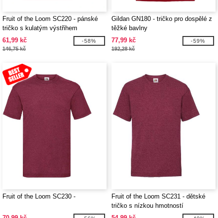
Fruit of the Loom SC220 - pánské
Gildan GN180 - tričko pro dospělé z
tričko s kulatým výstřihem
těžké bavlny
61,99 kč
77,99 kč
-58%
-59%
146,75 kč
192,28 kč
Fruit of the Loom SC230 -
Fruit of the Loom SC231 - dětské
tričko s nízkou hmotností
70,99 kč
54,99 kč