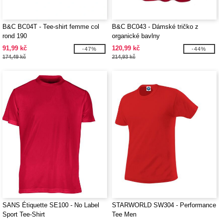
B&C BC04T - Tee-shirt femme col
B&C BC043 - Dámské tričko z
rond 190
organické bavlny
91,99 kč
120,99 kč
-47%
-44%
174,49 kč
214,93 kč
SANS Étiquette SE100 - No Label
STARWORLD SW304 - Performance
Sport Tee-Shirt
Tee Men