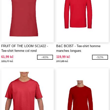
FRUIT OF THE LOOM SC1422 -
B&C BC05T - Tee-shirt homme
Tee-shirt femme col rond
manches longues
61,99 kč
119,99 kč
-40%
-52%
103,77 kč
247,98 kč