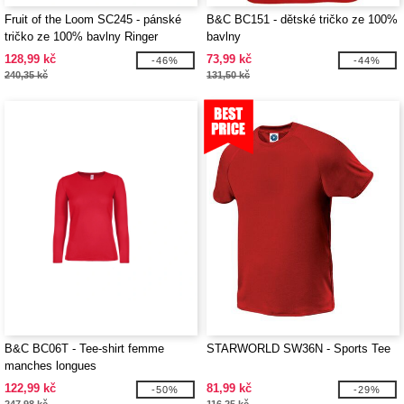
Fruit of the Loom SC245 - pánské
B&C BC151 - dětské tričko ze 100%
tričko ze 100% bavlny Ringer
bavlny
128,99 kč
73,99 kč
-46%
-44%
240,35 kč
131,50 kč
B&C BC06T - Tee-shirt femme
STARWORLD SW36N - Sports Tee
manches longues
122,99 kč
81,99 kč
-50%
-29%