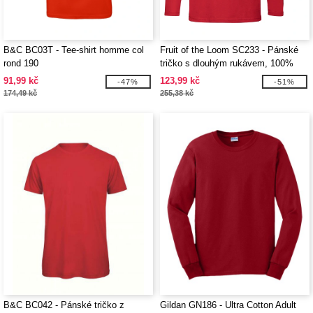
B&C BC03T - Tee-shirt homme col
Fruit of the Loom SC233 - Pánské
rond 190
tričko s dlouhým rukávem, 100%
bavlna
91,99 kč
123,99 kč
-47%
-51%
174,49 kč
255,38 kč
B&C BC042 - Pánské tričko z
Gildan GN186 - Ultra Cotton Adult