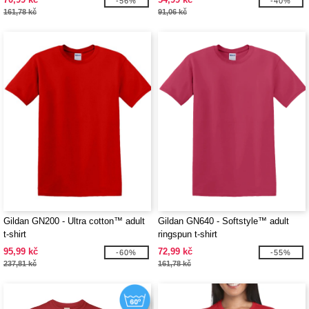
-56%
-40%
161,78 kč
91,06 kč
Gildan GN200 - Ultra cotton™ adult
Gildan GN640 - Softstyle™ adult
t-shirt
ringspun t-shirt
95,99 kč
72,99 kč
-60%
-55%
237,81 kč
161,78 kč