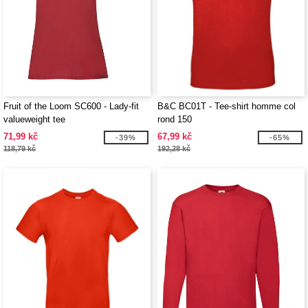
Fruit of the Loom SC600 - Lady-fit
B&C BC01T - Tee-shirt homme col
valueweight tee
rond 150
71,99 kč
67,99 kč
-39%
-65%
118,79 kč
192,28 kč