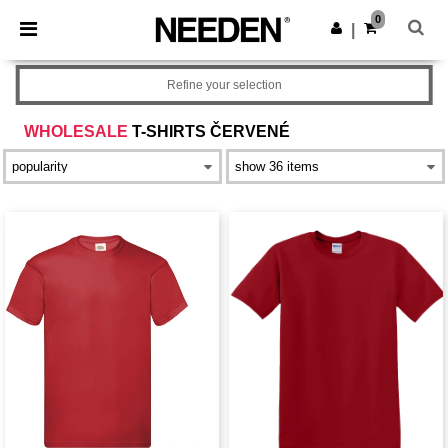
×
Aplikace Needen
0
Stáhnout app
|
Lepší ceny v aplikaci!
Refine your selection
WHOLESALE
T-SHIRTS ČERVENÉ