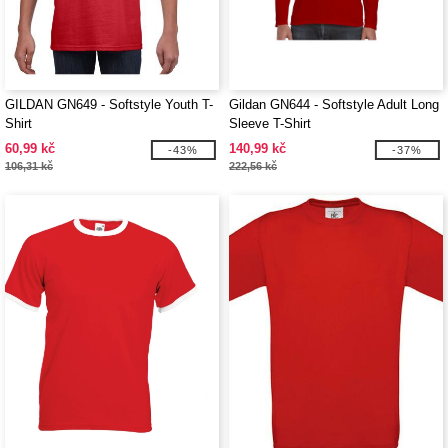
GILDAN GN649 - Softstyle Youth T-
Gildan GN644 - Softstyle Adult Long
Shirt
Sleeve T-Shirt
60,99 kč
140,99 kč
-43%
-37%
106,31 kč
222,56 kč