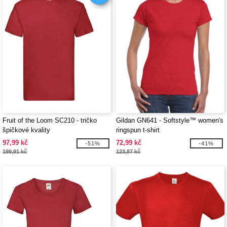
Fruit of the Loom SC210 - tričko
Gildan GN641 - Softstyle™ women's
špičkové kvality
ringspun t-shirt
97,99 kč
72,99 kč
-51%
-41%
199,91 kč
123,87 kč