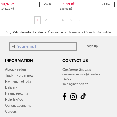
94,97 kč
109,99 kč
-34%
-19%
144,21 kč
136,59 kč
1
2
3
4
5
»
Buy
Wholesale T-Shirts Červené
at Needen Czech Republic
sign up!
INFORMATION
CONTACT US
About Needen
Customer Service
customerservice@needen.cz
Track my order now
Sales
Payment methods
sales@needen.cz
Delivery
Refunds/returns
Help & FAQs
Our engagements
Careers