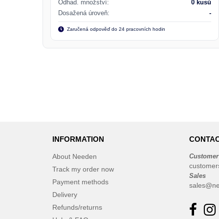
Odhad. množství:
0 kusů
Dosažená úroveň:
-
Zaručená odpověď do 24 pracovních hodin
INFORMATION
CONTAC
About Needen
Customer
customer
Track my order now
Sales
Payment methods
sales@ne
Delivery
Refunds/returns