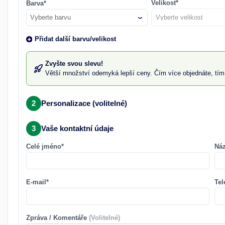
Velikost*
Barva*
Vyberte barvu
Přidat další barvu/velikost
Zvyšte svou slevu!
Větší množství odemyká lepší ceny. Čím více objednáte, tím 
2
Personalizace (volitelné)
3
Vaše kontaktní údaje
Celé jméno*
Náz
E-mail*
Tel
Zpráva / Komentáře
(Volitelné)