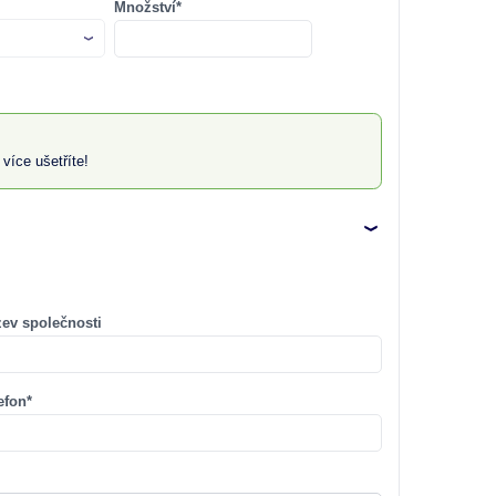
Množství*
více ušetříte!
ev společnosti
efon*