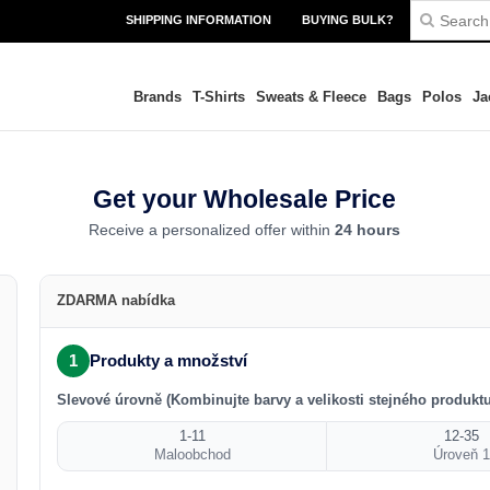
SHIPPING INFORMATION
BUYING BULK?
Brands
T-Shirts
Sweats & Fleece
Bags
Polos
Ja
Get your Wholesale Price
Receive a personalized offer within
24 hours
ZDARMA nabídka
1
Produkty a množství
Slevové úrovně (Kombinujte barvy a velikosti stejného produktu
1-11
12-35
Maloobchod
Úroveň 