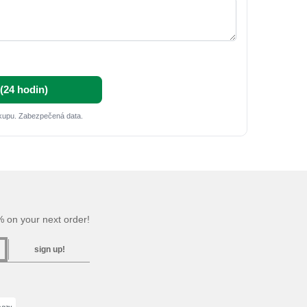
(24 hodin)
kupu. Zabezpečená data.
 on your next order!
sign up!