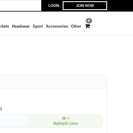
LOGIN
JOIN NOW
0
ckets
Headwear
Sport
Accessories
Other
)
36 +
1
Nejlepší cena