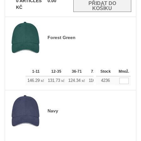
0
ARTICLES
0.00
KČ
Forest Green
1-11
12-35
36-71
72-143
Stock
144-287
Množ.
288 
146.29
131.73
124.34
116.94
4236
109.78
102.3
kč
kč
kč
kč
kč
Navy