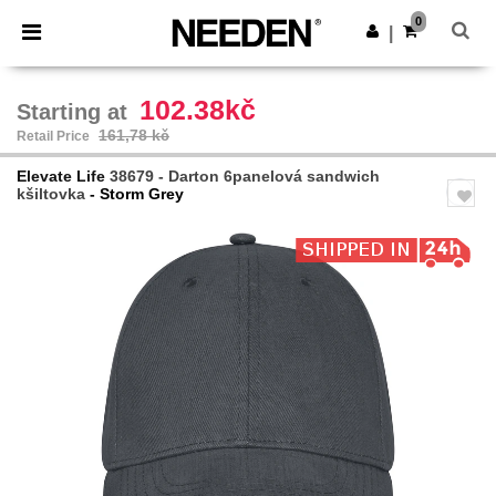
×
Aplikace Needen
0
Stáhnout app
|
Lepší ceny v aplikaci!
102.38kč
Starting at
161,78 kč
Retail Price
Elevate Life
38679 - Darton 6panelová sandwich
kšiltovka
- Storm Grey