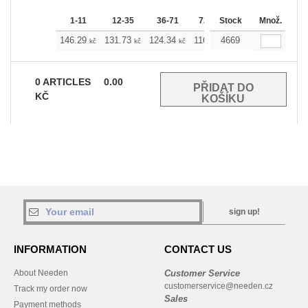
1-11
12-35
36-71
72-143
Stock
144-287
Množ.
288 
146.29
131.73
124.34
116.94
4669
109.78
102.3
kč
kč
kč
kč
kč
0
ARTICLES
0.00
KČ
sign up!
INFORMATION
CONTACT US
About Needen
Customer Service
customerservice@needen.cz
Track my order now
Sales
Payment methods