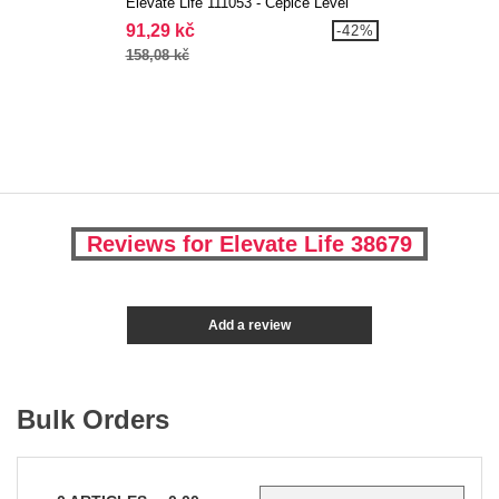
Elevate Life 111053 - Čepice Level
91,29 kč
-42%
158,08 kč
Reviews for Elevate Life 38679
Add a review
Bulk Orders