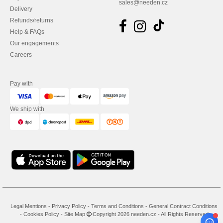
sales@needen.cz
Delivery
Refunds/returns
Help & FAQs
Our engagements
Careers
Pay with
We ship with
Legal Mentions
-
Privacy Policy
-
Terms and Conditions
-
General Contract Conditions
-
Cookies Policy
-
Site Map
Copyright 2026 needen.cz - All Rights Reserved