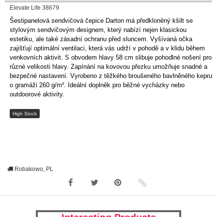
Elevate Life 38679
Šestipanelová sendvičová čepice Darton má předkloněný kšilt se
stylovým sendvičovým designem, který nabízí nejen klasickou
estetiku, ale také zásadní ochranu před sluncem. Vyšívaná očka
zajišťují optimální ventilaci, která vás udrží v pohodě a v klidu během
venkovních aktivit. S obvodem hlavy 58 cm slibuje pohodlné nošení pro
různé velikosti hlavy. Zapínání na kovovou přezku umožňuje snadné a
bezpečné nastavení. Vyrobeno z těžkého broušeného bavlněného kepru
o gramáži 260 g/m². Ideální doplněk pro běžné vycházky nebo
outdoorové aktivity.
High Stock
Robakowo, PL