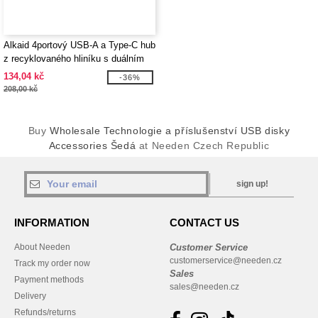
Alkaid 4portový USB-A a Type-C hub
z recyklovaného hliníku s duálním
vstupem - EgotierPro 124469
134,04 kč
-36%
208,00 kč
Buy
Wholesale Technologie a příslušenství USB disky
Accessories Šedá
at Needen Czech Republic
sign up!
INFORMATION
CONTACT US
About Needen
Customer Service
customerservice@needen.cz
Track my order now
Sales
Payment methods
sales@needen.cz
Delivery
Refunds/returns