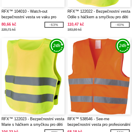
RFX™ 104010 - Watch-out
RFX™ 122022 - Bezpečnostní vesta
bezpečnostní vesta ve vaku pro
Odile s háčkem a smyčkou pro děti
profesionální použití
ve věku 3–6 let
80,66 kč
110,47 kč
-63%
-40%
220,71 kč
183,50 kč
RFX™ 122023 - Bezpečnostní vesta
RFX™ 538546 - See-me
Marie s háčkem a smyčkou pro děti
bezpečnostní vesta pro profesionální
ve věku 7–12 let
použití
104,23 kč
68,18 kč