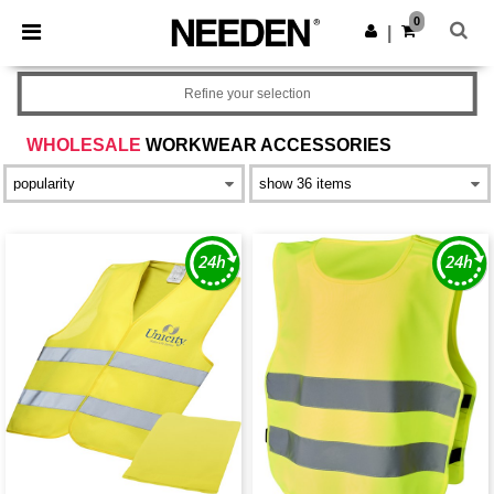
×
Aplikace Needen
0
Stáhnout app
|
Lepší ceny v aplikaci!
Refine your selection
WHOLESALE
WORKWEAR ACCESSORIES