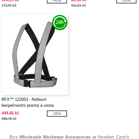
-40%
-55%
172,87 kč
151,61 kč
RFX™ 122053 - Reflexní
bezpečnostní postroj a vesta
Desiree
444,66 kč
-35%
688,48 kč
Buy
Wholesale Workwear Accessories
at Needen Czech