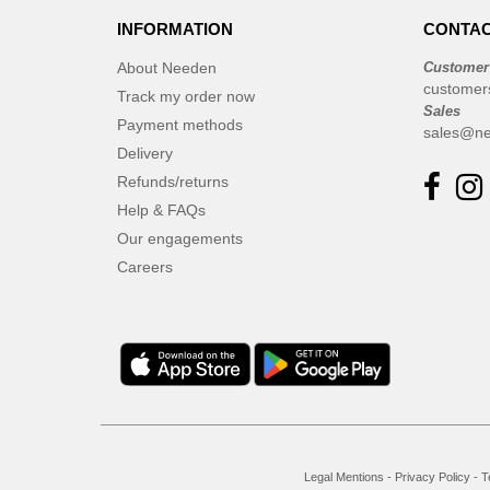
INFORMATION
CONTAC
About Needen
Customer
customer
Track my order now
Sales
Payment methods
sales@ne
Delivery
Refunds/returns
Help & FAQs
Our engagements
Careers
Legal Mentions
-
Privacy Policy
-
T