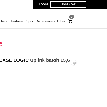
LOGIN
JOIN NOW
0
ckets
Headwear
Sport
Accessories
Other
č
CASE LOGIC
Uplink batoh 15,6