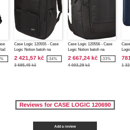
ase
Case Logic 120555 - Case
Case Logic 120556 - Case
Case
ítač
Logic Notion batoh na
Logic Notion batoh na
Logi
notebook 15,6"
notebook 17,3"
note
2 421,57 kč
2 667,24 kč
781
5%
-34%
-33%
3 695,45 kč
4 003,29 kč
1 32
Reviews for CASE LOGIC 120690
Add a review