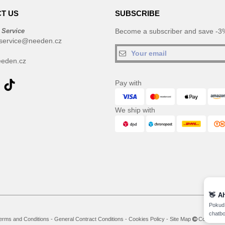
T US
SUBSCRIBE
 Service
Become a subscriber and save -3%
service@needen.cz
eden.cz
Pay with
We ship with
👋
A
Pokud 
chatbo
erms and Conditions
-
General Contract Conditions
-
Cookies Policy
-
Site Map
Copyright 