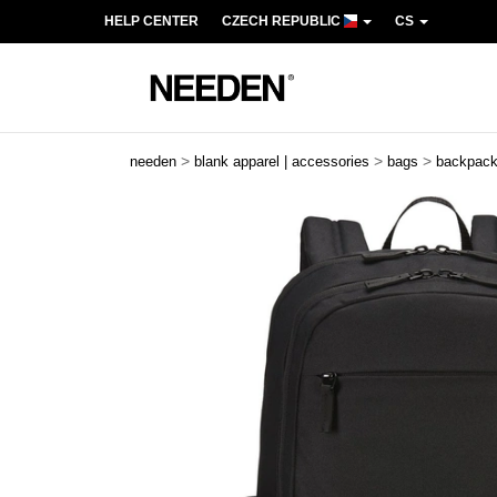
HELP CENTER
CZECH REPUBLIC
CS
>
>
>
needen
blank apparel | accessories
bags
backpac