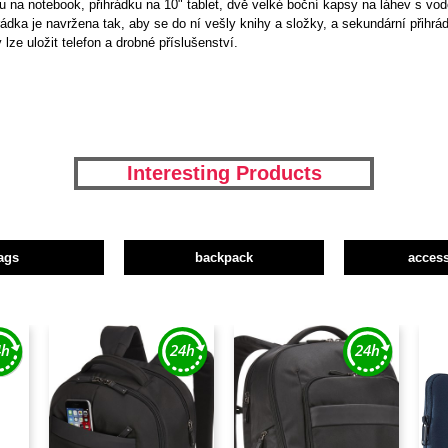
 na notebook, přihrádku na 10" tablet, dvě velké boční kapsy na láhev s vod
hrádka je navržena tak, aby se do ní vešly knihy a složky, a sekundární přihrá
lze uložit telefon a drobné příslušenství.
Interesting Products
ags
backpack
access