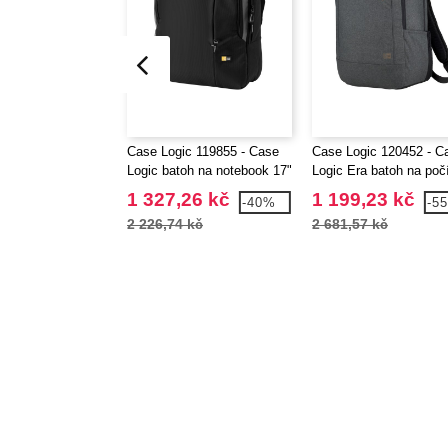
Case Logic 119855 - Case
Case Logic 120452 - C
Logic batoh na notebook 17"
Logic Era batoh na poč
o rozměrech 15"
1 327,26 kč
1 199,23 kč
-40%
-5
2 226,74 kč
2 681,57 kč