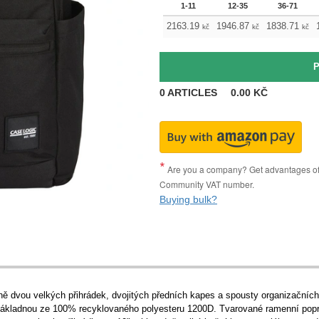
1-11
12-35
36-71
2163.19
1946.87
1838.71
kč
kč
kč
0
ARTICLES
0.00
KČ
Are you a company? Get advantages of p
Community VAT number.
Buying bulk?
ně dvou velkých přihrádek, dvojitých předních kapes a spousty organizačníc
základnou ze 100% recyklovaného polyesteru 1200D. Tvarované ramenní popruh