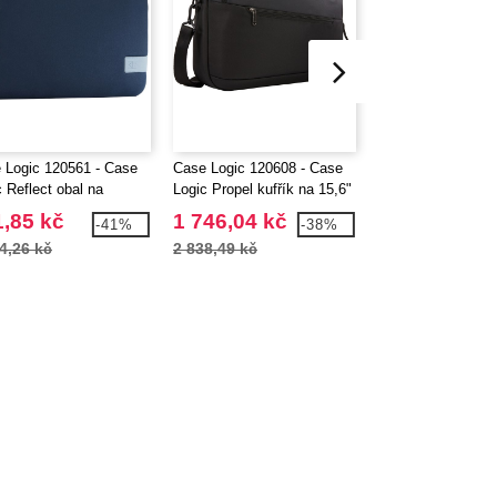
 Logic 120561 - Case
Case Logic 120608 - Case
Thule 120632 - 20
c Reflect obal na
Logic Propel kufřík na 15,6"
Thule Lithos
book 14"
notebook
,85 kč
1 746,04 kč
2 321,27 kč
-41%
-38%
4,26 kč
2 838,49 kč
3 327,29 kč