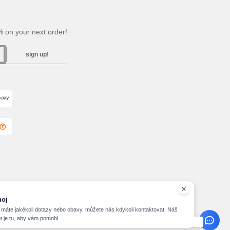
 on your next order!
sign up!
hoj
máte jakékoli dotazy nebo obavy, můžete nás kdykoli kontaktovat. Náš
t je tu, aby vám pomohl.
2026 needen.cz - All Rights Reserved