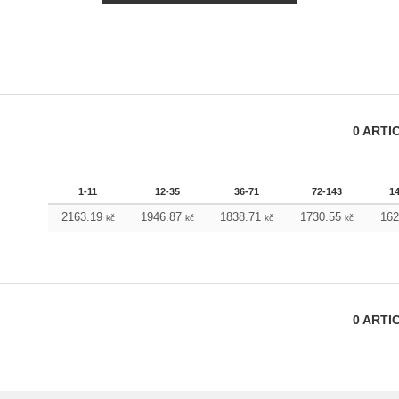
0
ARTI
1-11
12-35
36-71
72-143
1
2163.19
1946.87
1838.71
1730.55
16
kč
kč
kč
kč
0
ARTI