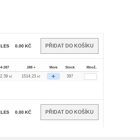
CLES
0.00
KČ
44-287
288 +
More
Stock
Množ.
+
22.39
1514.23
397
kč
kč
CLES
0.00
KČ