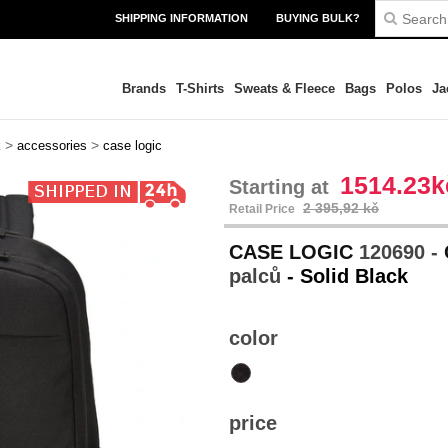
SHIPPING INFORMATION
BUYING BULK?
Brands
T-Shirts
Sweats & Fleece
Bags
Polos
Ja
>
>
k
accessories
case logic
1514.23k
Starting at
2 395,92 kč
Retail Price
CASE LOGIC
120690 -
palců
- Solid Black
color
price