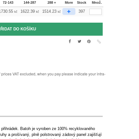
72-143
144-287
288 +
More
Stock
Množ.
+
1730.55
1622.39
1514.23
397
kč
kč
kč
rices VAT excluded, when you pay please indicate your intra-
h přihrádek. Batoh je vyroben ze 100% recyklovaného
y a prošívaný, plně polstrovaný zádový panel zajišťují