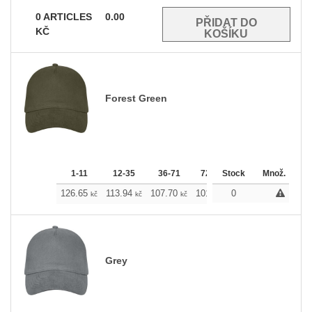
0
ARTICLES
0.00
KČ
Forest Green
1-11
12-35
36-71
72-143
Stock
144-287
Množ.
288 +
126.65
113.94
107.70
101.46
0
94.99
88.75
kč
kč
kč
kč
kč
k
Grey