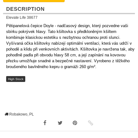
DESCRIPTION
Elevate Life 38677
Pětipanelová čepice Doyle - nadčasový design, který pozvedne vaši
sbírku pokrývek hlavy. Tato kšiltovka s předkloněným kšiltem
kombinuje klasickou estetiku s nezbytnou ochranou proti slunci.
Vyšívaná očka kšiltovky nabízejí optimální ventilaci, která vás udrží v
pohodě a klidu při venkovních aktivitách. Kšiltovka je navržena tak, aby
pohodlně padla při obvodu hlavy 58 cm, a její zapínání na kovovou
přezku umožňuje snadné a bezpečné nastavení. Vyrobeno z těžkého
broušeného bavlněného kepru o gramáži 260 g/m².
High Stock
Robakowo, PL