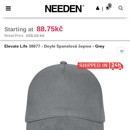
×
Aplikace Needen
0
Stáhnout app
|
Lepší ceny v aplikaci!
88.75kč
Starting at
133,12 kč
Retail Price
Elevate Life
38677 - Doyle 5panelová čepice
- Grey
Previous
Next