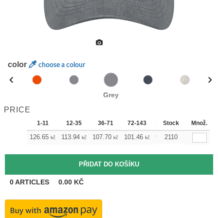
color
choose a colour
Grey
PRICE
1-11
12-35
36-71
72-143
144-287
Stock
288 +
Množ.
M
126.65
113.94
107.70
101.46
94.99
2110
88.75
kč
kč
kč
kč
kč
kč
0
ARTICLES
0.00
KČ