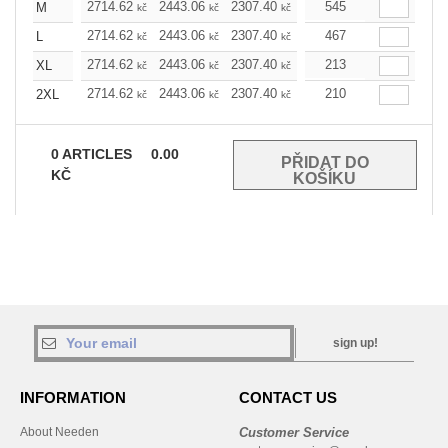
2714.62
2443.06
2307.40
2171.74
545
2035.85
M
kč
kč
kč
kč
kč
2714.62
2443.06
2307.40
2171.74
467
2035.85
L
kč
kč
kč
kč
kč
2714.62
2443.06
2307.40
2171.74
213
2035.85
XL
kč
kč
kč
kč
kč
2714.62
2443.06
2307.40
2171.74
210
2035.85
2XL
kč
kč
kč
kč
kč
0
ARTICLES
0.00
KČ
sign up!
INFORMATION
CONTACT US
About Needen
Customer Service