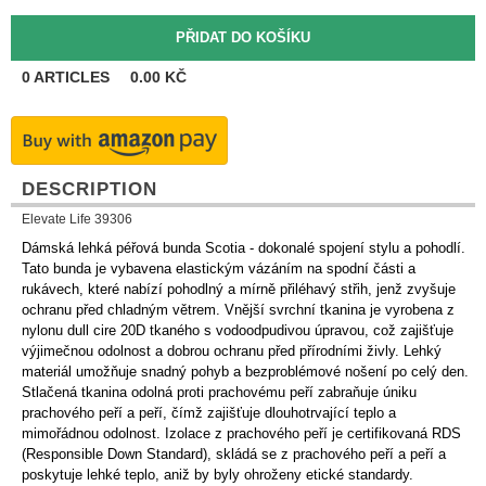
0
ARTICLES
0.00
KČ
DESCRIPTION
Elevate Life 39306
Dámská lehká péřová bunda Scotia - dokonalé spojení stylu a pohodlí.
Tato bunda je vybavena elastickým vázáním na spodní části a
rukávech, které nabízí pohodlný a mírně přiléhavý střih, jenž zvyšuje
ochranu před chladným větrem. Vnější svrchní tkanina je vyrobena z
nylonu dull cire 20D tkaného s vodoodpudivou úpravou, což zajišťuje
výjimečnou odolnost a dobrou ochranu před přírodními živly. Lehký
materiál umožňuje snadný pohyb a bezproblémové nošení po celý den.
Stlačená tkanina odolná proti prachovému peří zabraňuje úniku
prachového peří a peří, čímž zajišťuje dlouhotrvající teplo a
mimořádnou odolnost. Izolace z prachového peří je certifikovaná RDS
(Responsible Down Standard), skládá se z prachového peří a peří a
poskytuje lehké teplo, aniž by byly ohroženy etické standardy.