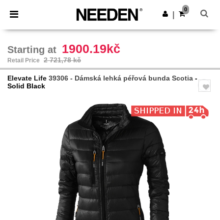
×
Aplikace Needen
0
Stáhnout app
|
Lepší ceny v aplikaci!
1900.19kč
Starting at
2 721,78 kč
Retail Price
Elevate Life
39306 - Dámská lehká péřová bunda Scotia
-
Solid Black
Previous
Next