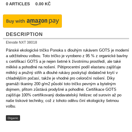
0
ARTICLES
0.00
KČ
DESCRIPTION
Elevate NXT 38018
Pánské ekologické tričko Ponoka s dlouhým rukávem GOTS je moderní
a udržitelnou volbou. Toto tričko je vyrobeno z 95 % z organické bavlny
s certifikací GOTS a je nejen šetrné k životnímu prostředí, ale také
měkké a pohodlné na nošení. Pětiprocentní podíl elastanu zajišťuje
měkký a pružný střih a dlouhé rukávy poskytují dodatečné krytí v
chladnějším počasí, takže je vhodné pro celoroční nošení. Díky
gramáži tkaniny 200 g/m2 působí toto tričko pevným a bytelným
dojmem, přitom zůstává prodyšné a pohodlné. Certifikace GOTS
zajišťuje 100% certifikovaný dodavatelský řetězec od surovin až po
naše tiskové techniky, což z tohoto oděvu činí ekologicky šetrnou
volbu.
Organic