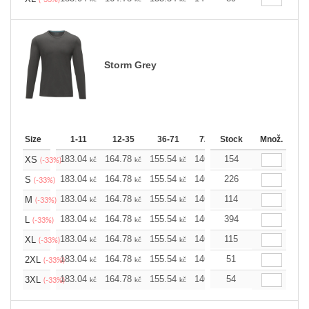
Storm Grey
Size
1-11
12-35
36-71
72-143
Stock
144-287
Množ.
288 
183.04
164.78
155.54
146.52
154
137.28
128.0
XS
kč
kč
kč
kč
kč
(-33%)
183.04
164.78
155.54
146.52
226
137.28
128.0
S
kč
kč
kč
kč
kč
(-33%)
183.04
164.78
155.54
146.52
114
137.28
128.0
M
kč
kč
kč
kč
kč
(-33%)
183.04
164.78
155.54
146.52
394
137.28
128.0
L
kč
kč
kč
kč
kč
(-33%)
183.04
164.78
155.54
146.52
115
137.28
128.0
XL
kč
kč
kč
kč
kč
(-33%)
183.04
164.78
155.54
146.52
51
137.28
128.0
2XL
kč
kč
kč
kč
kč
(-33%)
183.04
164.78
155.54
146.52
54
137.28
128.0
3XL
kč
kč
kč
kč
kč
(-33%)