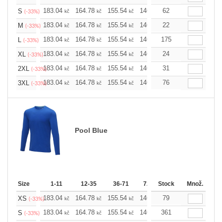
183.04
164.78
155.54
146.52
62
137.28
128.0
S
kč
kč
kč
kč
kč
(-33%)
183.04
164.78
155.54
146.52
22
137.28
128.0
M
kč
kč
kč
kč
kč
(-33%)
183.04
164.78
155.54
146.52
175
137.28
128.0
L
kč
kč
kč
kč
kč
(-33%)
183.04
164.78
155.54
146.52
24
137.28
128.0
XL
kč
kč
kč
kč
kč
(-33%)
183.04
164.78
155.54
146.52
31
137.28
128.0
2XL
kč
kč
kč
kč
kč
(-33%)
183.04
164.78
155.54
146.52
76
137.28
128.0
3XL
kč
kč
kč
kč
kč
(-33%)
Pool Blue
Size
1-11
12-35
36-71
72-143
Stock
144-287
Množ.
288 
183.04
164.78
155.54
146.52
79
137.28
128.0
XS
kč
kč
kč
kč
kč
(-33%)
183.04
164.78
155.54
146.52
361
137.28
128.0
S
kč
kč
kč
kč
kč
(-33%)