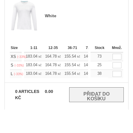
White
Size
1-11
12-35
36-71
72-143
Stock
144-287
Množ.
288 
183.04
164.78
155.54
146.52
73
137.28
128.0
XS
kč
kč
kč
kč
kč
(-33%)
183.04
164.78
155.54
146.52
25
137.28
128.0
S
kč
kč
kč
kč
kč
(-33%)
183.04
164.78
155.54
146.52
38
137.28
128.0
L
kč
kč
kč
kč
kč
(-33%)
0
ARTICLES
0.00
KČ