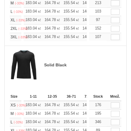
183.04
164.78
155.54
146.52
213
137.28
128.0
M
kč
kč
kč
kč
kč
(-33%)
183.04
164.78
155.54
146.52
103
137.28
128.0
L
kč
kč
kč
kč
kč
(-33%)
183.04
164.78
155.54
146.52
97
137.28
128.0
XL
kč
kč
kč
kč
kč
(-33%)
183.04
164.78
155.54
146.52
152
137.28
128.0
2XL
kč
kč
kč
kč
kč
(-33%)
183.04
164.78
155.54
146.52
107
137.28
128.0
3XL
kč
kč
kč
kč
kč
(-33%)
Solid Black
Size
1-11
12-35
36-71
72-143
Stock
144-287
Množ.
288 
183.04
164.78
155.54
146.52
176
137.28
128.0
XS
kč
kč
kč
kč
kč
(-33%)
183.04
164.78
155.54
146.52
195
137.28
128.0
M
kč
kč
kč
kč
kč
(-33%)
183.04
164.78
155.54
146.52
346
137.28
128.0
L
kč
kč
kč
kč
kč
(-33%)
183.04
164.78
155.54
146.52
89
137.28
128.0
XL
kč
kč
kč
kč
kč
(-33%)