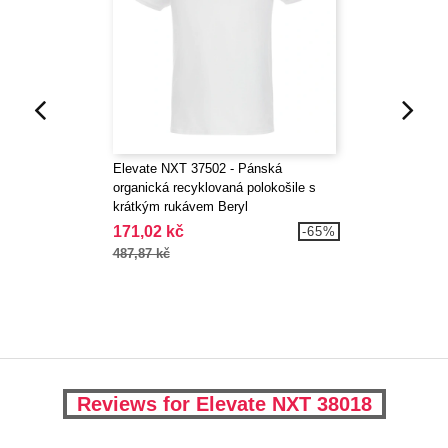
Elevate NXT 37502 - Pánská
organická recyklovaná polokošile s
krátkým rukávem Beryl
171,02 kč
-65%
487,87 kč
Reviews for Elevate NXT 38018