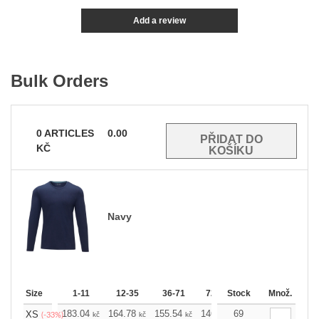
Add a review
Bulk Orders
0
ARTICLES
0.00
KČ
Navy
Size
1-11
12-35
36-71
72-143
Stock
144-287
Množ.
288 
183.04
164.78
155.54
146.52
69
137.28
128.0
XS
kč
kč
kč
kč
kč
(-33%)