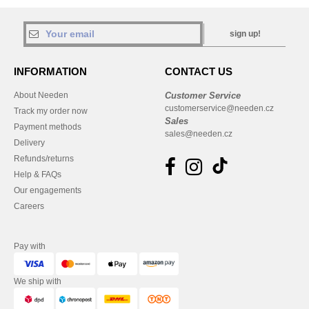
sign up!
INFORMATION
CONTACT US
About Needen
Customer Service
customerservice@needen.cz
Track my order now
Sales
Payment methods
sales@needen.cz
Delivery
Refunds/returns
Help & FAQs
Our engagements
Careers
Pay with
We ship with