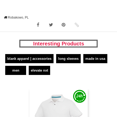
Robakowo, PL
Interesting Products
blank apparel | accessories
long sleeves
made in usa
men
elevate nxt