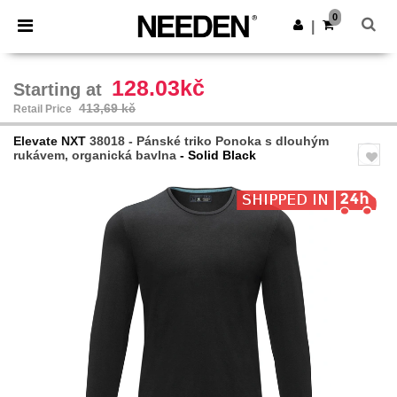
×
Aplikace Needen
0
Stáhnout app
|
Lepší ceny v aplikaci!
128.03kč
Starting at
413,69 kč
Retail Price
Elevate NXT
38018 - Pánské triko Ponoka s dlouhým
rukávem, organická bavlna
- Solid Black
Previous
Next