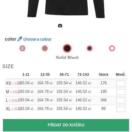
color
choose a colour
Solid Black
SIZE
1-11
12-35
36-71
72-143
144-287
Stock
Množ.
288 +
183.04
164.78
155.54
146.52
137.28
176
128.03
XS
kč
kč
kč
kč
kč
kč
(-33%)
183.04
164.78
155.54
146.52
137.28
195
128.03
M
kč
kč
kč
kč
kč
kč
(-33%)
183.04
164.78
155.54
146.52
137.28
346
128.03
L
kč
kč
kč
kč
kč
kč
(-33%)
183.04
164.78
155.54
146.52
137.28
89
128.03
XL
kč
kč
kč
kč
kč
kč
(-33%)