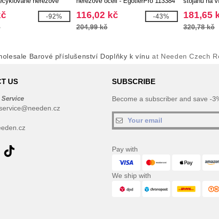
ecyklované nerezové
nerezové oceli - EgotierPro 113384
stojanů na v
kč
116,02 kč
181,65 
-92%
-43%
č
204,99 kč
320,78 kč
olesale Barové příslušenství Doplňky k vínu
at Needen Czech Re
T US
SUBSCRIBE
 Service
Become a subscriber and save -3%
service@needen.cz
eden.cz
Pay with
We ship with