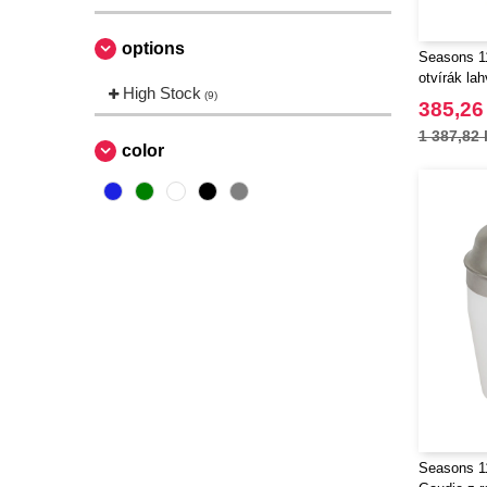
options
Seasons 11
otvírák lah
High Stock
(9)
příslušens
385,26
1 387,82 
color
Seasons 11