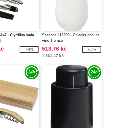
147 - Čtyřdílná sada
Seasons 113209 - Chladicí obal na
t
víno Tromso
kč
513,76 kč
-44%
-62%
1 361,47 kč