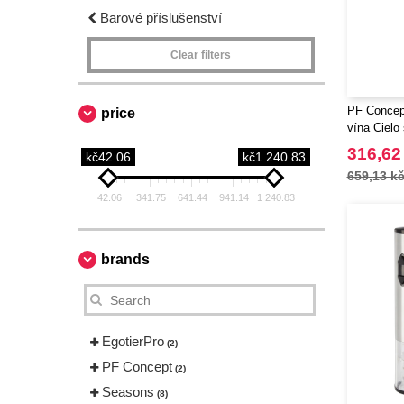
Barové příslušenství
Clear filters
PF Concep
price
vína Cielo 
nerezové o
316,62
kč42.06
kč1 240.83
659,13 k
42.06
341.75
641.44
941.14
1 240.83
brands
EgotierPro
(2)
PF Concept
(2)
Seasons
(8)