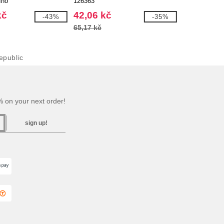
íno
126363
kč
42,06 kč
-43%
-35%
65,17 kč
public
 on your next order!
sign up!