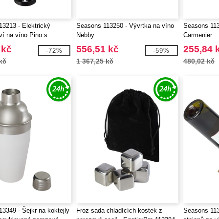
3213 - Elektrický
Seasons 113250 - Vývrtka na víno
Seasons 113
ví na víno Pino s
Nebby
Carmenier
tvím
 kč
556,51 kč
255,84 
-72%
-59%
kč
1 367,25 kč
480,02 kč
3349 - Šejkr na koktejly
Froz sada chladících kostek z
Seasons 113