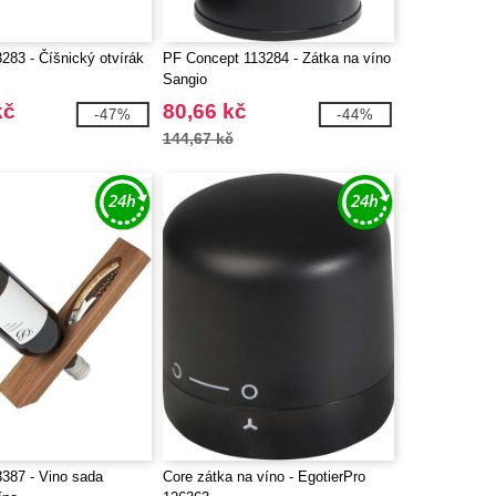
283 - Číšnický otvírák
PF Concept 113284 - Zátka na víno
Sangio
kč
80,66 kč
-47%
-44%
144,67 kč
387 - Vino sada
Core zátka na víno - EgotierPro