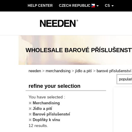
HELP CENTER
CZECH REPUBLIC
CS
WHOLESALE
BAROVÉ PŘÍSLUŠENSTV
>
>
>
needen
merchandising
jídlo a pití
barové příslušenství
refine your selection
You have selected :
Merchandising
Jídlo a pití
Barové příslušenství
Doplňky k vínu
12 results.