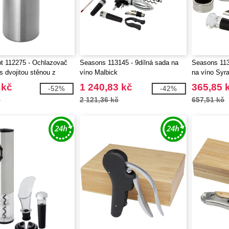
t 112275 - Ochlazovač
Seasons 113145 - 9dílná sada na
Seasons 113
s dvojitou stěnou z
víno Malbick
na víno Syra
celi
 kč
1 240,83 kč
365,85 
-52%
-42%
č
2 121,36 kč
657,51 kč