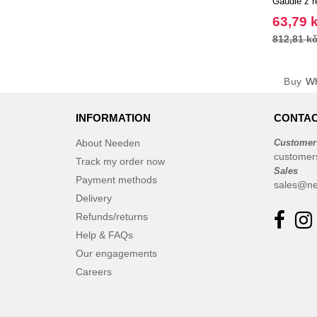
Gaudie z r
oceli
63,79 
812,81 k
Buy
Wh
INFORMATION
CONTAC
About Needen
Customer
customer
Track my order now
Sales
Payment methods
sales@ne
Delivery
Refunds/returns
Help & FAQs
Our engagements
Careers