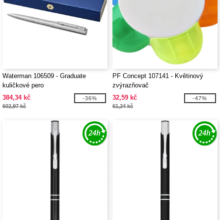
Waterman 106509 - Graduate
PF Concept 107141 - Květinový
kuličkové pero
zvýrazňovač
384,34 kč
32,59 kč
-36%
-47%
602,97 kč
61,24 kč