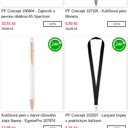
PF Concept 106904 - Zápisník s
PF Concept 107105 - Kuličkové pero
pevnou obálkou A5 Spectrum
Moneta
33,51 kč
6,93 kč
-58%
-55%
79,50 kč
15,25 kč
Kuličkové pero v barvě růžového
PF Concept 102507 - Lanyard Impey
zlata Nanna - EgotierPro 107974
s praktickým háčkem
12,48 kč
6,01 kč