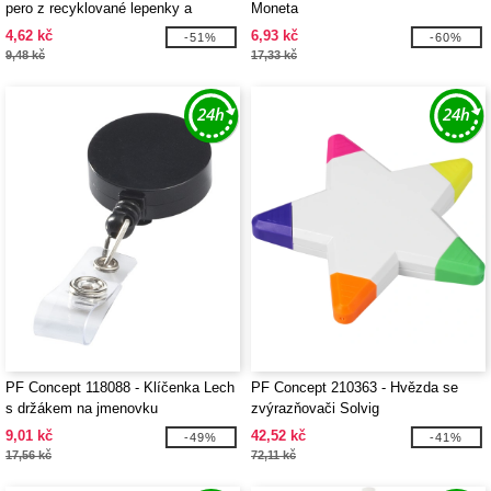
pero z recyklované lepenky a
Moneta
kukuřičného plastu
4,62 kč
6,93 kč
-51%
-60%
9,48 kč
17,33 kč
PF Concept 118088 - Klíčenka Lech
PF Concept 210363 - Hvězda se
s držákem na jmenovku
zvýrazňovači Solvig
9,01 kč
42,52 kč
-49%
-41%
17,56 kč
72,11 kč