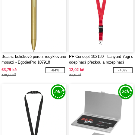
Beatriz kuličkové pero z recyklované
PF Concept 102130 - Lanyard Yogi s
mosazi - EgotierPro 107918
odepínací přezkou a rozepínací
pojistkou
63,79 kč
12,02 kč
-64%
-48%
179,57 kč
23,11 kč