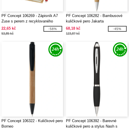
PF Concept 106269 - Zápisník A7
PF Concept 106282 - Bambusové
Zuse s perem z recyklovaného
kuličkové pero Jakarta
papíru
22,65 kč
68,18 kč
-58%
-45%
53,85 kč
123,87 kč
PF Concept 106322 - Kuličkové pero
PF Concept 106392 - Barevné
Borneo
kuličkové pero a stylus Nash s