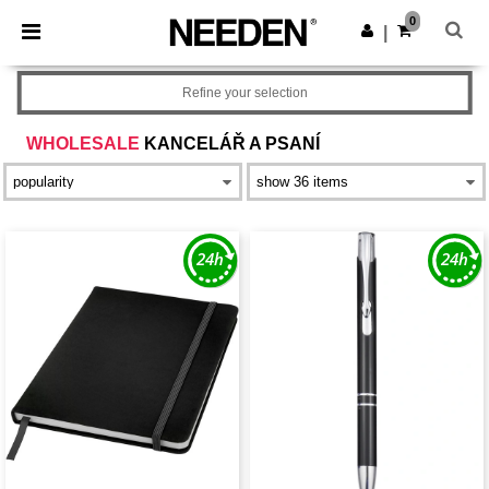
×
Aplikace Needen
0
Stáhnout app
|
Lepší ceny v aplikaci!
Refine your selection
WHOLESALE
KANCELÁŘ A PSANÍ