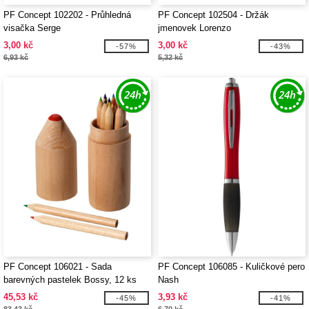
PF Concept 102202 - Průhledná
PF Concept 102504 - Držák
visačka Serge
jmenovek Lorenzo
3,00 kč
3,00 kč
-57%
-43%
6,93 kč
5,32 kč
PF Concept 106021 - Sada
PF Concept 106085 - Kuličkové pero
barevných pastelek Bossy, 12 ks
Nash
45,53 kč
3,93 kč
-45%
-41%