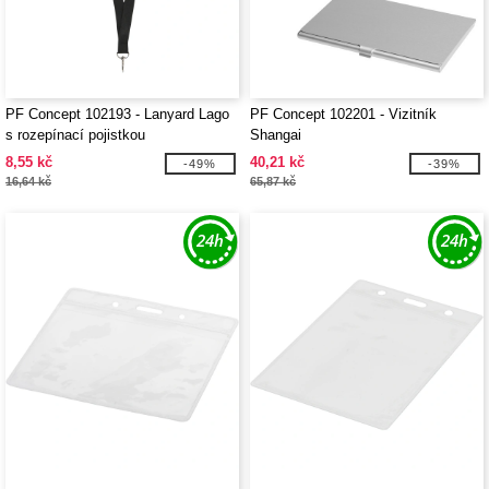
PF Concept 102193 - Lanyard Lago
PF Concept 102201 - Vizitník
s rozepínací pojistkou
Shangai
8,55 kč
40,21 kč
-49%
-39%
16,64 kč
65,87 kč