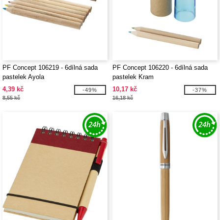
PF Concept 106219 - 6dílná sada
PF Concept 106220 - 6dílná sada
pastelek Ayola
pastelek Kram
4,39 kč
10,17 kč
-49%
-37%
8,55 kč
16,18 kč