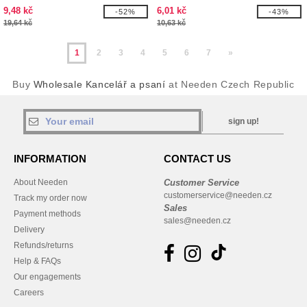
černým úchopem
9,48 kč
6,01 kč
-52%
-43%
19,64 kč
10,63 kč
1
2
3
4
5
6
7
»
Buy
Wholesale Kancelář a psaní
at Needen Czech Republic
sign up!
INFORMATION
CONTACT US
About Needen
Customer Service
customerservice@needen.cz
Track my order now
Sales
Payment methods
sales@needen.cz
Delivery
Refunds/returns
Help & FAQs
Our engagements
Careers