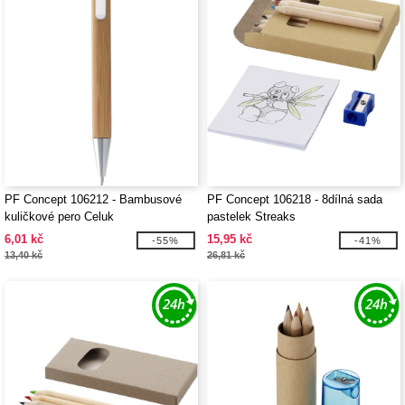
PF Concept 106212 - Bambusové
PF Concept 106218 - 8dílná sada
kuličkové pero Celuk
pastelek Streaks
6,01 kč
15,95 kč
-55%
-41%
13,40 kč
26,81 kč