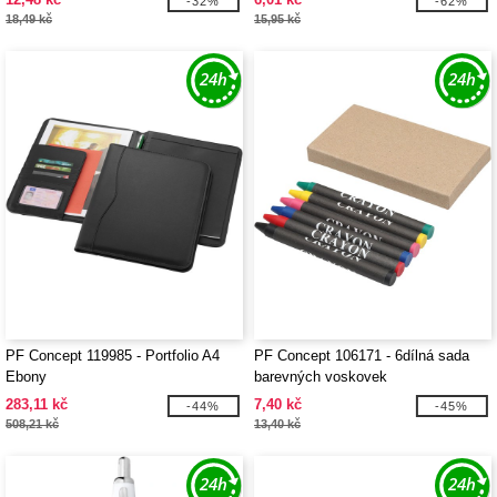
-32%
-62%
18,49 kč
15,95 kč
PF Concept 119985 - Portfolio A4
PF Concept 106171 - 6dílná sada
Ebony
barevných voskovek
283,11 kč
7,40 kč
-44%
-45%
508,21 kč
13,40 kč