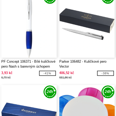
PF Concept 106371 - Bílé kuličkové
Parker 106482 - Kuličkové pero
pero Nash s barevným úchopem
Vector
3,93 kč
406,52 kč
-41%
-38%
6,70 kč
651,96 kč