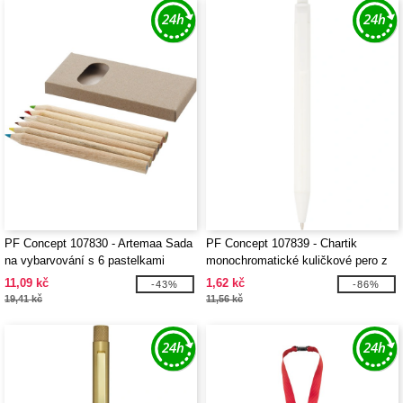
PF Concept 107830 - Artemaa Sada
PF Concept 107839 - Chartik
na vybarvování s 6 pastelkami
monochromatické kuličkové pero z
recyklovaného papíru s matným
11,09 kč
1,62 kč
-43%
-86%
povrchem
19,41 kč
11,56 kč