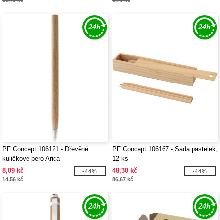
83,43 kč
6,70 kč
PF Concept 106121 - Dřevěné
PF Concept 106167 - Sada pastelek,
kuličkové pero Arica
12 ks
8,09 kč
48,30 kč
-44%
-44%
14,56 kč
86,67 kč