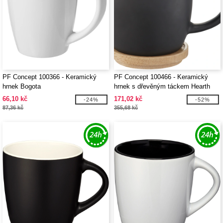
PF Concept 100366 - Keramický
PF Concept 100466 - Keramický
hrnek Bogota
hrnek s dřevěným táckem Hearth
66,10 kč
171,02 kč
-24%
-52%
87,36 kč
355,68 kč