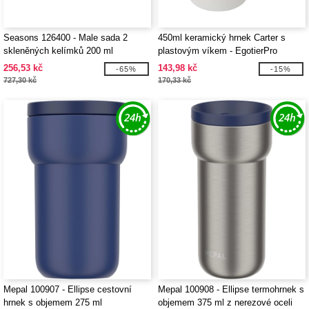
Seasons 126400 - Male sada 2
450ml keramický hrnek Carter s
skleněných kelímků 200 ml
plastovým víkem - EgotierPro
100896
256,53 kč
143,98 kč
-65%
-15%
727,30 kč
170,33 kč
Mepal 100907 - Ellipse cestovní
Mepal 100908 - Ellipse termohrnek s
hrnek s objemem 275 ml
objemem 375 ml z nerezové oceli