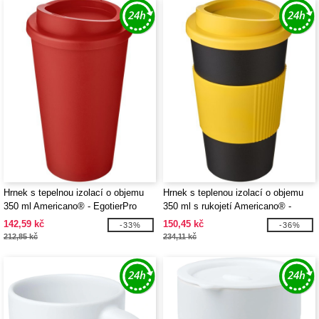
Hrnek s tepelnou izolací o objemu
Hrnek s teplenou izolací o objemu
350 ml Americano® - EgotierPro
350 ml s rukojetí Americano® -
220001
EgotierPro 220002
142,59 kč
150,45 kč
-33%
-36%
212,85 kč
234,11 kč