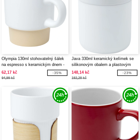
Olympia 130ml stohovatelný šálek
Java 330ml keramický kelímek se
na espresso s keramickým dnem -
silikonovým obalem a plastovým
EgotierPro 100805
víčkem - EgotierPro 100808
62,17 kč
148,14 kč
-35%
-23%
94,99 kč
192,28 kč