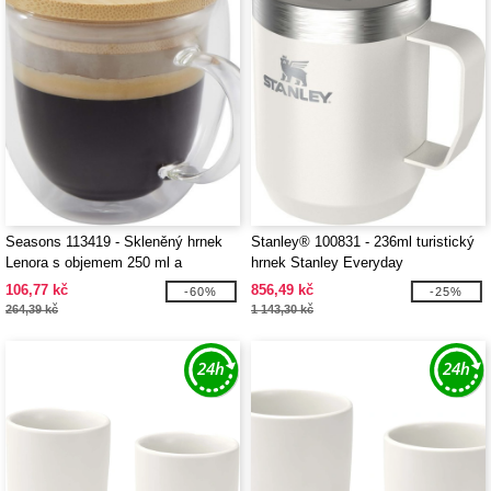
Seasons 113419 - Skleněný hrnek
Stanley® 100831 - 236ml turistický
Lenora s objemem 250 ml a
hrnek Stanley Everyday
bambusovým víčkem
106,77 kč
856,49 kč
-60%
-25%
264,39 kč
1 143,30 kč