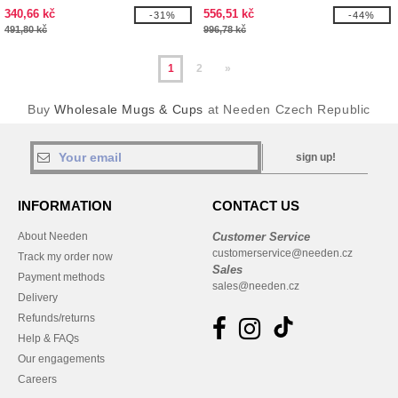
340,66 kč
556,51 kč
-31%
-44%
491,80 kč
996,78 kč
1
2
»
Buy
Wholesale Mugs & Cups
at Needen Czech Republic
sign up!
INFORMATION
CONTACT US
About Needen
Customer Service
customerservice@needen.cz
Track my order now
Sales
Payment methods
sales@needen.cz
Delivery
Refunds/returns
Help & FAQs
Our engagements
Careers