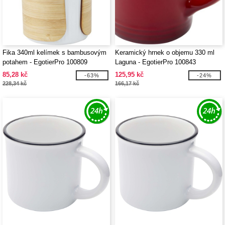
Fika 340ml kelímek s bambusovým
Keramický hrnek o objemu 330 ml
potahem - EgotierPro 100809
Laguna - EgotierPro 100843
85,28 kč
125,95 kč
-63%
-24%
228,34 kč
166,17 kč