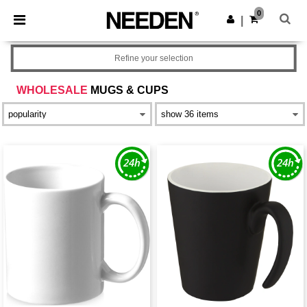
×
Aplikace Needen
0
Stáhnout app
|
Lepší ceny v aplikaci!
Refine your selection
WHOLESALE
MUGS & CUPS