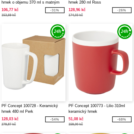
hrnek o objemu 370 ml s matným
hrnek 280 ml Ross
povrchem Cali
106,77 kč
128,96 kč
-31%
-26%
153,69 kč
174,03 kč
PF Concept 100728 - Keramický
PF Concept 100773 - Lilio 310ml
hrnek 480 ml Perk
keramický hrnek
128,03 kč
51,08 kč
-54%
-68%
279,87 kč
159,00 kč