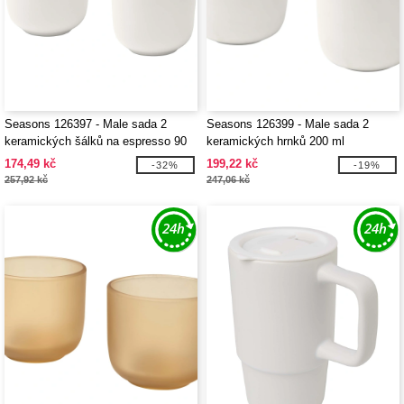
Seasons 126397 - Male sada 2
Seasons 126399 - Male sada 2
keramických šálků na espresso 90
keramických hrnků 200 ml
ml
174,49 kč
199,22 kč
-32%
-19%
257,92 kč
247,06 kč