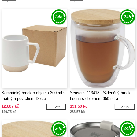
153,92 kč
82,97 kč
Keramický hrnek o objemu 300 ml s
Seasons 113418 - Skleněný hrnek
matným povrchem Dolce -
Leona s objemem 350 ml a
EgotierPro 100855
bambusovým víčkem
123,87 kč
191,59 kč
-12%
-32%
140,75 kč
283,57 kč