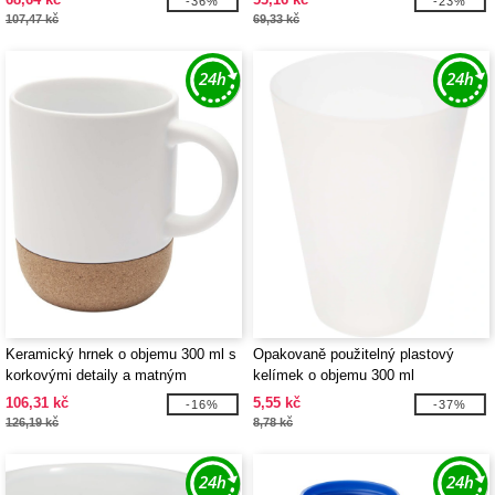
-36%
-23%
107,47 kč
69,33 kč
Keramický hrnek o objemu 300 ml s
Opakovaně použitelný plastový
korkovými detaily a matným
kelímek o objemu 300 ml
povrchem Billie - EgotierPro 100847
Glastonbury - EgotierPro 100854
106,31 kč
5,55 kč
-16%
-37%
126,19 kč
8,78 kč