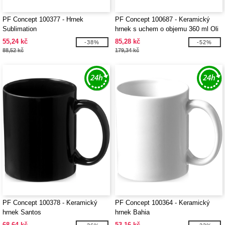
PF Concept 100377 - Hrnek
PF Concept 100687 - Keramický
Sublimation
hrnek s uchem o objemu 360 ml Oli
55,24 kč
85,28 kč
-38%
-52%
88,52 kč
179,34 kč
PF Concept 100378 - Keramický
PF Concept 100364 - Keramický
hrnek Santos
hrnek Bahia
68,64 kč
53,16 kč