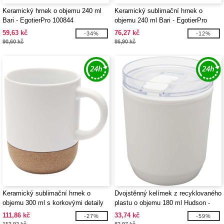
Keramický hrnek o objemu 240 ml
Keramický sublimační hrnek o
Bari - EgotierPro 100844
objemu 240 ml Bari - EgotierPro
100845
59,63 kč
76,27 kč
-34%
-12%
90,60 kč
86,90 kč
Keramický sublimační hrnek o
Dvojstěnný kelímek z recyklovaného
objemu 300 ml s korkovými detaily
plastu o objemu 180 ml Hudson -
Billie - EgotierPro 100846
EgotierPro 100852
111,86 kč
33,74 kč
-27%
-59%