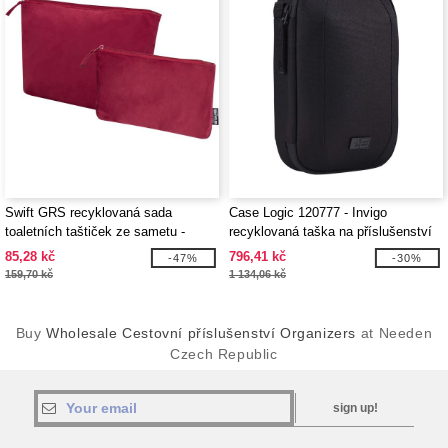
Swift GRS recyklovaná sada
Case Logic 120777 - Invigo
toaletních taštiček ze sametu -
recyklovaná taška na příslušenství
EgotierPro 120769
85,28 kč
796,41 kč
-47%
-30%
159,70 kč
1 134,06 kč
Buy
Wholesale Cestovní příslušenství Organizers
at Needen
Czech Republic
sign up!