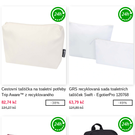
Cestovní taštička na toaletní potřeby
GRS recyklovaná sada toaletních
Trip Aware™ z recyklovaného
taštiček Swift - EgotierPro 120768
materiálu o objemu 2 l - EgotierPro
82,74 kč
63,79 kč
-38%
-49%
120767
134,27 kč
124,80 kč