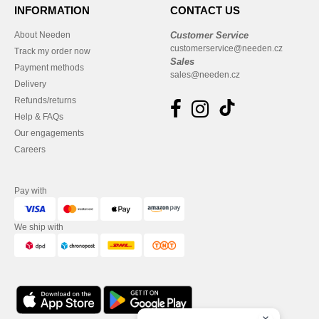
INFORMATION
CONTACT US
About Needen
Customer Service
customerservice@needen.cz
Track my order now
Sales
Payment methods
sales@needen.cz
Delivery
Refunds/returns
Help & FAQs
Our engagements
Careers
Pay with
We ship with