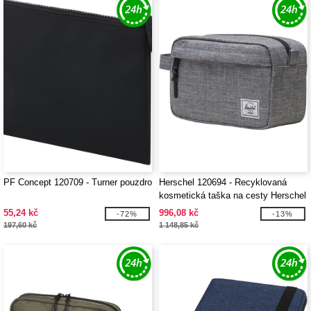
PF Concept 120709 - Turner pouzdro
Herschel 120694 - Recyklovaná
kosmetická taška na cesty Herschel
Chapter
55,24 kč
996,08 kč
-72%
-13%
197,60 kč
1 148,85 kč