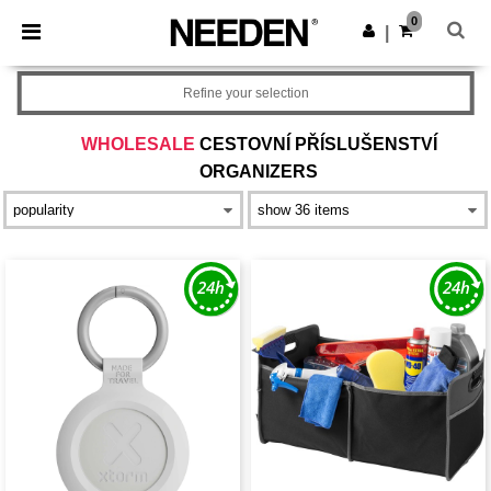
×
Aplikace Needen
0
Stáhnout app
|
Lepší ceny v aplikaci!
Refine your selection
WHOLESALE
CESTOVNÍ PŘÍSLUŠENSTVÍ
ORGANIZERS