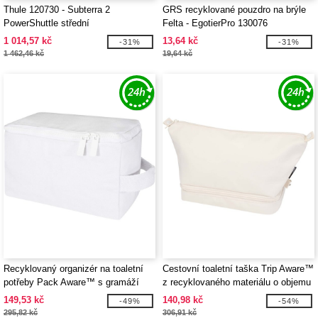
Thule 120730 - Subterra 2
GRS recyklované pouzdro na brýle
PowerShuttle střední
Felta - EgotierPro 130076
1 014,57 kč
13,64 kč
-31%
-31%
1 462,46 kč
19,64 kč
Recyklovaný organizér na toaletní
Cestovní toaletní taška Trip Aware™
potřeby Pack Aware™ s gramáží
z recyklovaného materiálu o objemu
500 g/m² - EgotierPro 120746
6 l - EgotierPro 120766
149,53 kč
140,98 kč
-49%
-54%
295,82 kč
306,91 kč