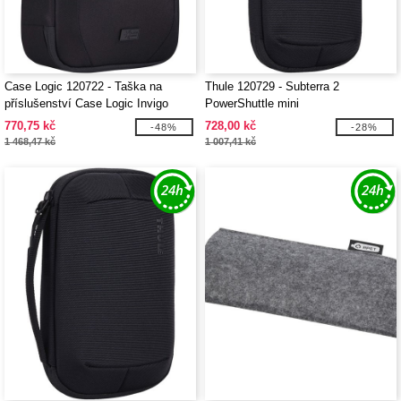
Case Logic 120722 - Taška na
Thule 120729 - Subterra 2
příslušenství Case Logic Invigo
PowerShuttle mini
770,75 kč
728,00 kč
-48%
-28%
1 468,47 kč
1 007,41 kč