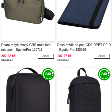
Roam recyklovaný GRS modulární
Ross držák na pas GRS RPET RFID
necesér - EgotierPro 120716
- EgotierPro 130058
202,22 kč
107,47 kč
-38%
-38%
325,40 kč
172,87 kč