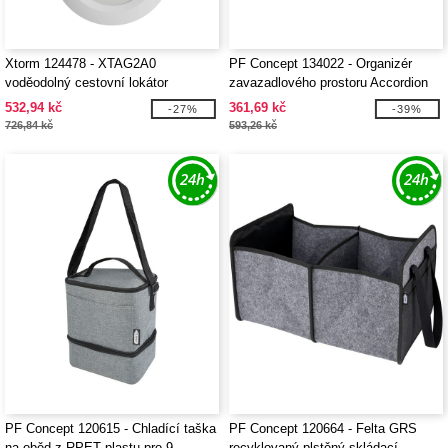
Xtorm 124478 - XTAG2A0
PF Concept 134022 - Organizér
voděodolný cestovní lokátor
zavazadlového prostoru Accordion
532,94 kč
361,69 kč
-27%
-39%
726,84 kč
593,26 kč
PF Concept 120615 - Chladící taška
PF Concept 120664 - Felta GRS
na oběd z RPET plastu pro 9
recyklovaný plstěný skládací