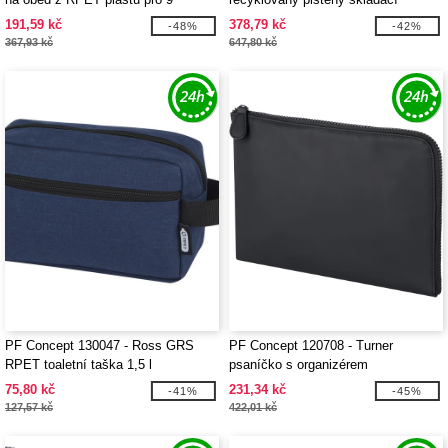
plechovek Tundra
organizér do auta
191,59 kč
378,79 kč
-48%
-42%
367,93 kč
647,80 kč
PF Concept 130047 - Ross GRS
PF Concept 120708 - Turner
RPET toaletní taška 1,5 l
psaníčko s organizérem
75,80 kč
231,34 kč
-41%
-45%
127,57 kč
422,01 kč