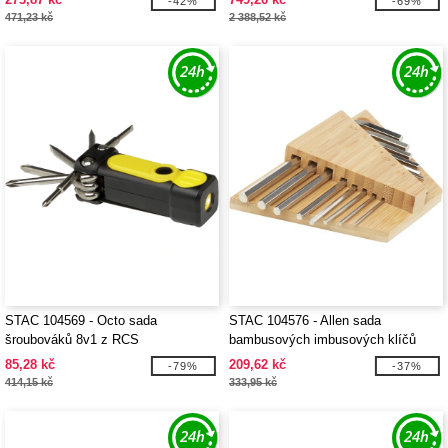
-42%
-69%
471,23 kč
2 388,52 kč
STAC 104569 - Octo sada
STAC 104576 - Allen sada
šroubováků 8v1 z RCS
bambusových imbusových klíčů
recyklovaného plastu a se svítilnou
85,28 kč
209,62 kč
-79%
-37%
414,15 kč
333,95 kč