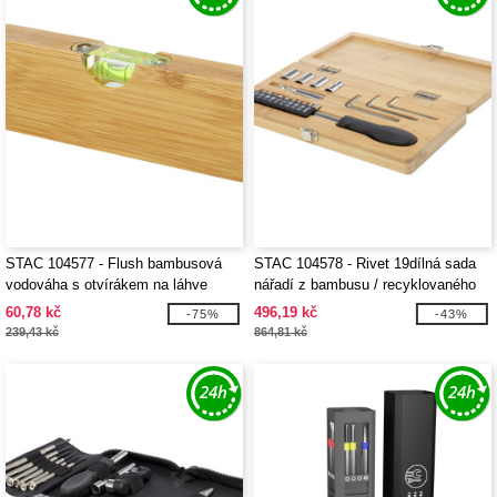
STAC 104577 - Flush bambusová
STAC 104578 - Rivet 19dílná sada
vodováha s otvírákem na láhve
nářadí z bambusu / recyklovaného
plastu
60,78 kč
496,19 kč
-75%
-43%
239,43 kč
864,81 kč