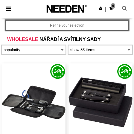
×
Aplikace Needen
0
Stáhnout app
|
Lepší ceny v aplikaci!
Refine your selection
WHOLESALE
NÁŘADÍ A SVÍTILNY SADY