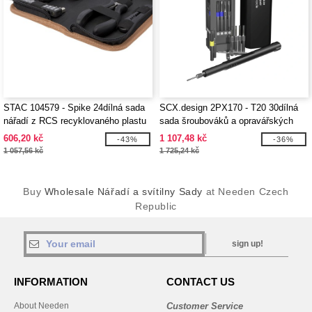
STAC 104579 - Spike 24dílná sada
SCX.design 2PX170 - T20 30dílná
nářadí z RCS recyklovaného plastu
sada šroubováků a opravářských
s korkovým pouzdrem
nástrojů v hliníkovém pouzdře
606,20 kč
1 107,48 kč
-43%
-36%
1 057,56 kč
1 725,24 kč
Buy
Wholesale Nářadí a svítilny Sady
at Needen Czech
Republic
sign up!
INFORMATION
CONTACT US
About Needen
Customer Service