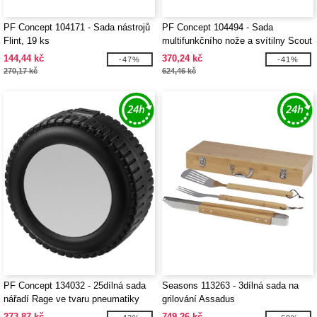
PF Concept 104171 - Sada nástrojů
PF Concept 104494 - Sada
Flint, 19 ks
multifunkčního nože a svítilny Scout
144,44 kč
370,24 kč
-47%
-41%
270,17 kč
624,46 kč
PF Concept 134032 - 25dílná sada
Seasons 113263 - 3dílná sada na
nářadí Rage ve tvaru pneumatiky
grilování Assadus
273,87 kč
749,26 kč