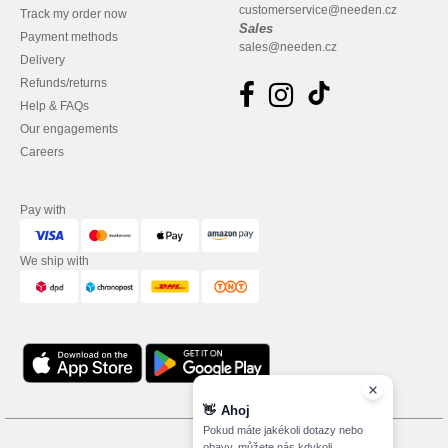
customerservice@needen.cz
Track my order now
Sales
Payment methods
sales@needen.cz
Delivery
Refunds/returns
Help & FAQs
Our engagements
Careers
Pay with
We ship with
👋
Ahoj
Pokud máte jakékoli dotazy nebo
obavy, můžete nás kdykoli