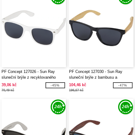
PF Concept 127026 - Sun Ray
PF Concept 127030 - Sun Ray
sluneční brýle z recyklovaného
sluneční brýle z bambusu a
plastu
oceánského plastu
39,06 kč
104,46 kč
-45%
-47%
70,49 kč
196,67 kč