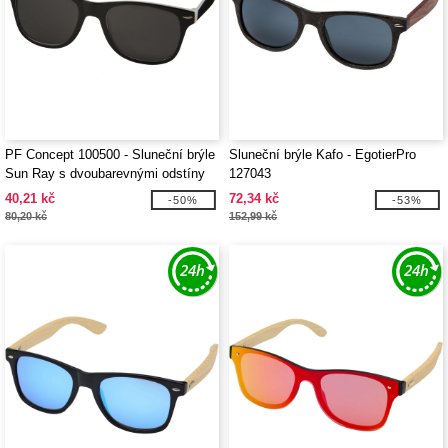
PF Concept 100500 - Sluneční brýle
Sluneční brýle Kafo - EgotierPro
Sun Ray s dvoubarevnými odstíny
127043
40,21 kč
72,34 kč
-50%
-53%
80,20 kč
152,99 kč