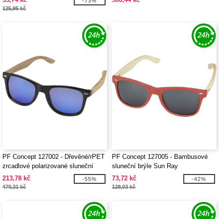
-73%
dárkové krabičce Taiyō
125,95 kč
PF Concept 127002 - Dřevěné/rPET
PF Concept 127005 - Bambusové
zrcadlové polarizované sluneční
sluneční brýle Sun Ray
brýle v dárkové krabičce Hiru
213,78 kč
73,72 kč
-55%
-42%
470,31 kč
128,03 kč