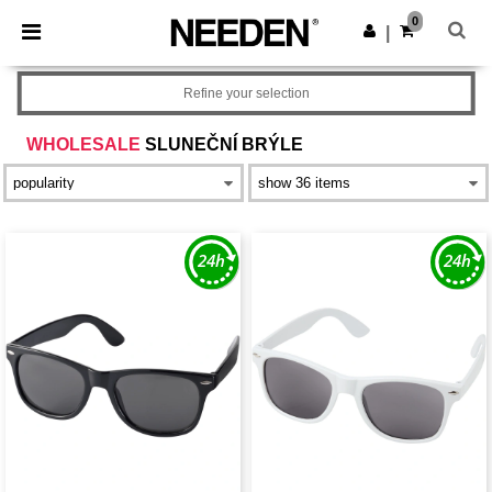
×
Aplikace Needen
0
Stáhnout app
|
Lepší ceny v aplikaci!
Refine your selection
WHOLESALE
SLUNEČNÍ BRÝLE