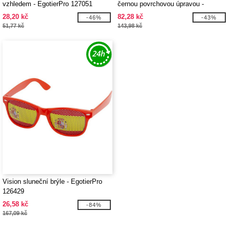
vzhledem - EgotierPro 127051
černou povrchovou úpravou -
EgotierPro 127054
28,20 kč
82,28 kč
-46%
-43%
51,77 kč
143,98 kč
Vision sluneční brýle - EgotierPro
126429
26,58 kč
-84%
167,09 kč