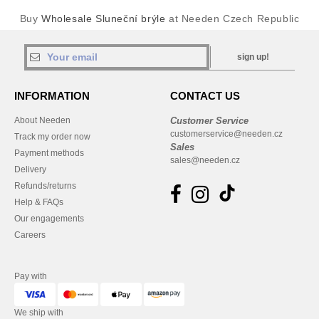
Buy
Wholesale Sluneční brýle
at Needen Czech Republic
sign up!
INFORMATION
CONTACT US
About Needen
Customer Service
customerservice@needen.cz
Track my order now
Sales
Payment methods
sales@needen.cz
Delivery
Refunds/returns
Help & FAQs
Our engagements
Careers
Pay with
We ship with