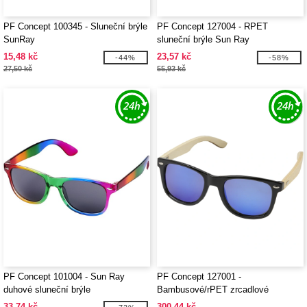
PF Concept 100345 - Sluneční brýle
PF Concept 127004 - RPET
SunRay
sluneční brýle Sun Ray
15,48 kč
23,57 kč
-44%
-58%
27,50 kč
55,93 kč
PF Concept 101004 - Sun Ray
PF Concept 127001 -
duhové sluneční brýle
Bambusové/rPET zrcadlové
polarizované sluneční brýle v
33,74 kč
300,44 kč