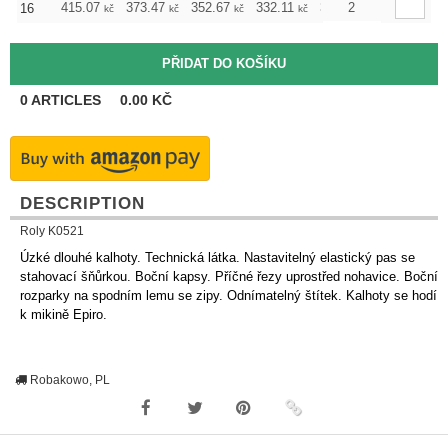
415.07
373.47
352.67
332.11
311.31
2
290.51
16
kč
kč
kč
kč
kč
kč
0
ARTICLES
0.00
KČ
DESCRIPTION
Roly K0521
Úzké dlouhé kalhoty. Technická látka. Nastavitelný elastický pas se
stahovací šňůrkou. Boční kapsy. Příčné řezy uprostřed nohavice. Boční
rozparky na spodním lemu se zipy. Odnímatelný štítek. Kalhoty se hodí
k mikině Epiro.
Robakowo, PL