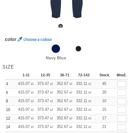
color
choose a colour
Navy Blue
SIZE
1-11
12-35
36-71
72-143
144-287
Stock
Množ.
288 +
415.07
373.47
352.67
332.11
311.31
45
290.51
4
kč
kč
kč
kč
kč
kč
415.07
373.47
352.67
332.11
311.31
20
290.51
6
kč
kč
kč
kč
kč
kč
415.07
373.47
352.67
332.11
311.31
10
290.51
8
kč
kč
kč
kč
kč
kč
415.07
373.47
352.67
332.11
311.31
15
290.51
10
kč
kč
kč
kč
kč
kč
415.07
373.47
352.67
332.11
311.31
17
290.51
12
kč
kč
kč
kč
kč
kč
415.07
373.47
352.67
332.11
311.31
21
290.51
14
kč
kč
kč
kč
kč
kč