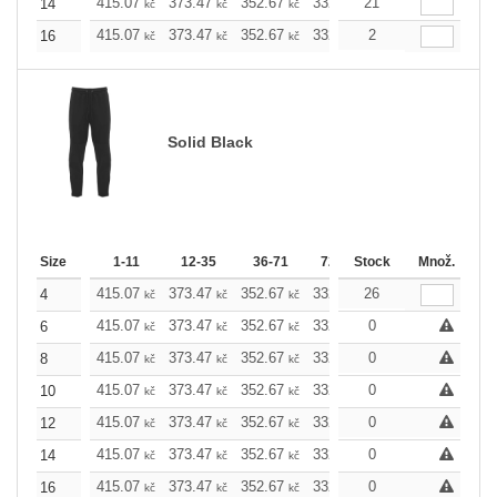
415.07
373.47
352.67
332.11
21
311.31
290.5
14
kč
kč
kč
kč
kč
415.07
373.47
352.67
332.11
2
311.31
290.5
16
kč
kč
kč
kč
kč
Solid Black
Size
1-11
12-35
36-71
72-143
Stock
144-287
Množ.
288 
415.07
373.47
352.67
332.11
26
311.31
290.5
4
kč
kč
kč
kč
kč
415.07
373.47
352.67
332.11
0
311.31
290.5
6
kč
kč
kč
kč
kč
415.07
373.47
352.67
332.11
0
311.31
290.5
8
kč
kč
kč
kč
kč
415.07
373.47
352.67
332.11
0
311.31
290.5
10
kč
kč
kč
kč
kč
415.07
373.47
352.67
332.11
0
311.31
290.5
12
kč
kč
kč
kč
kč
415.07
373.47
352.67
332.11
0
311.31
290.5
14
kč
kč
kč
kč
kč
415.07
373.47
352.67
332.11
0
311.31
290.5
16
kč
kč
kč
kč
kč