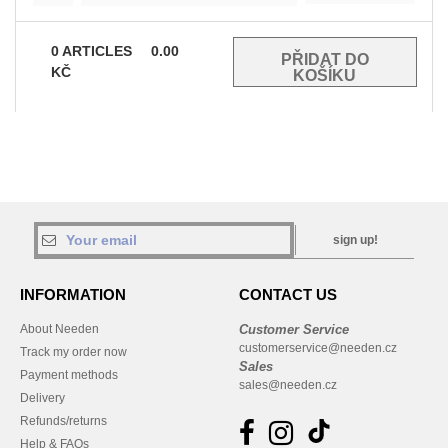
0
ARTICLES
0.00
KČ
sign up!
INFORMATION
CONTACT US
About Needen
Customer Service
customerservice@needen.cz
Track my order now
Sales
Payment methods
sales@needen.cz
Delivery
Refunds/returns
Help & FAQs