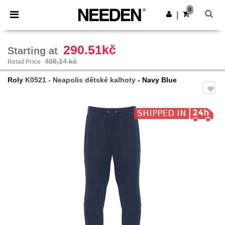
×
Aplikace Needen
0
Stáhnout app
|
Lepší ceny v aplikaci!
290.51kč
Starting at
408,14 kč
Retail Price
Roly
K0521 - Neapolis dětské kalhoty
- Navy Blue
Previous
Next