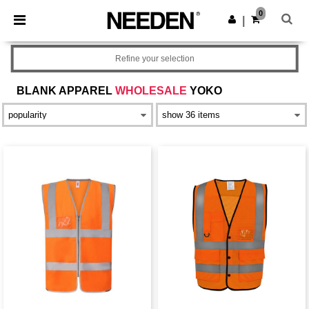
×
Aplikace Needen
0
Stáhnout app
|
Lepší ceny v aplikaci!
Refine your selection
BLANK APPAREL
WHOLESALE
YOKO