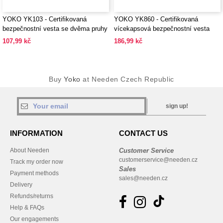
YOKO YK103 - Certifikovaná
YOKO YK860 - Certifikovaná
bezpečnostní vesta se dvěma pruhy
vícekapsová bezpečnostní vesta
107,99 kč
186,99 kč
Buy
Yoko
at Needen Czech Republic
sign up!
INFORMATION
CONTACT US
About Needen
Customer Service
customerservice@needen.cz
Track my order now
Sales
Payment methods
sales@needen.cz
Delivery
Refunds/returns
Help & FAQs
Our engagements