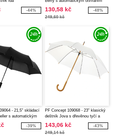
tník Ida
Berry s automatickým otvíráním
č
130,58 kč
-44%
-48%
249,60 kč
9064 - 21,5" skládací
PF Concept 109068 - 23" klasický
eller s automatickým
deštník Jova s dřevěnou tyčí a
/skládáním
rukojetí
kč
143,06 kč
-39%
-43%
249,14 kč