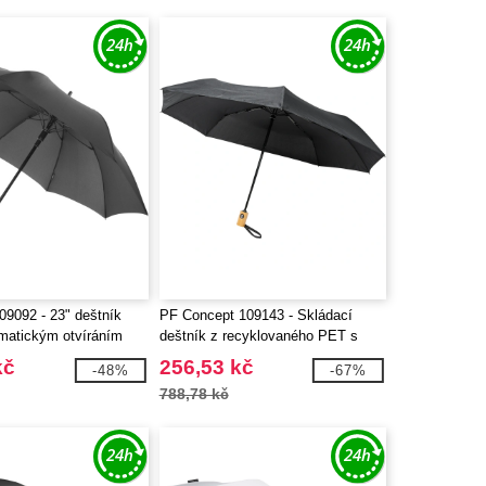
9092 - 23" deštník
PF Concept 109143 - Skládací
matickým otvíráním
deštník z recyklovaného PET s
automatickým
kč
256,53 kč
-48%
-67%
otevíráním/zavíráním Bo 21"
788,78 kč