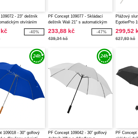
109072 - 23" deštník
PF Concept 109077 - Skládací
Plážový slun
omatickým otvíráním
deštník Wali 21" s automatickým
EgotierPro 
otvíráním
 kč
233,88 kč
299,52 
-40%
-47%
č
439,34 kč
627,93 kč
 109018 - 30" golfový
PF Concept 109042 - 30” golfový
PF Concept 