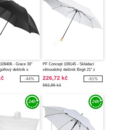
109406 - Grace 30"
PF Concept 109145 - Skládací
golfový deštník s
větruodolný deštník Birgit 21'' z
VA
recyklovaného PET materiálu
kč
226,72 kč
-44%
-61%
582,86 kč