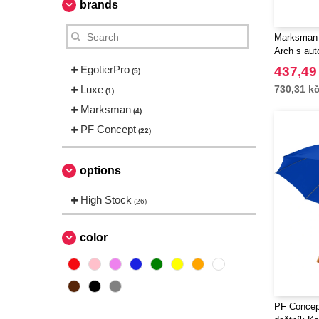
brands
Marksman 
Arch s aut
EgotierPro
437,49
(5)
Luxe
730,31 k
(1)
Marksman
(4)
PF Concept
(22)
options
High Stock
(26)
color
PF Concept