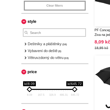
Clear filters
style
PF Concep
Ziva na jed
8,09 k
Deštníky a pláštěnky
(16)
18,95 kč
Vybavení do deště
(3)
Větruvzdorný do větru
(13)
price
kč8.09
kč645.72
8.09
167.5
326.9
486.31
645.72