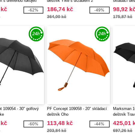
rl s dřevěnou rukojetí
deštník Yfke s držadlem z
skládací deš
materiálu EVA
 kč
186,74 kč
98,92 k
-62%
-49%
č
364,00 kč
175,87 kč
 109054 - 30" golfový
PF Concept 109058 - 20" skládací
Marksman 10
ke
deštník Oho
deštník Trav
rozevíráním
 kč
113,48 kč
425,01 
-60%
-44%
č
203,84 kč
697,26 kč