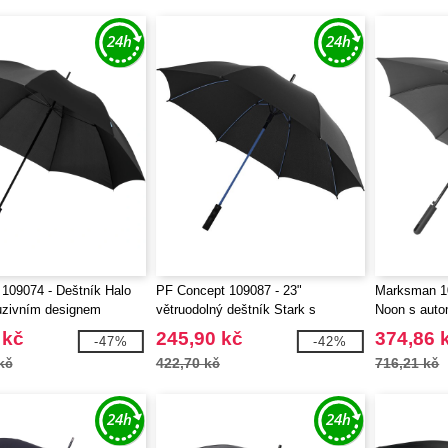
109074 - Deštník Halo
PF Concept 109087 - 23"
Marksman 10
uzivním designem
větruodolný deštník Stark s
Noon s auto
automatickým otvíráním
 kč
245,90 kč
374,86 
-47%
-42%
kč
422,70 kč
716,21 kč