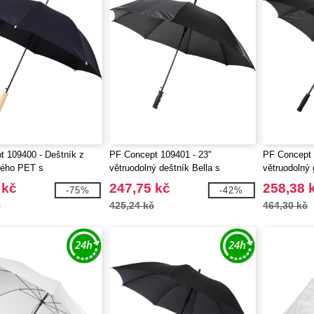
 109400 - Deštník z
PF Concept 109401 - 23"
PF Concept 
ného PET s
větruodolný deštník Bella s
větruodolný 
ým otevíráním Alina 23"
automatickým otevíráním
držadlem E
 kč
247,75 kč
258,38 
-75%
-42%
č
425,24 kč
464,30 kč