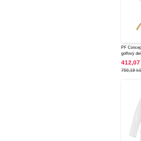
PF Concept
golfový de
z recyklov
412,07
750,18 k