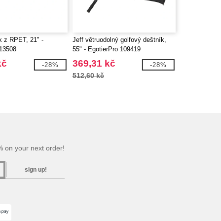
k z RPET, 21" -
Jeff větruodolný golfový deštník,
113508
55" - EgotierPro 109419
kč
369,31 kč
-28%
-28%
512,60 kč
 on your next order!
sign up!