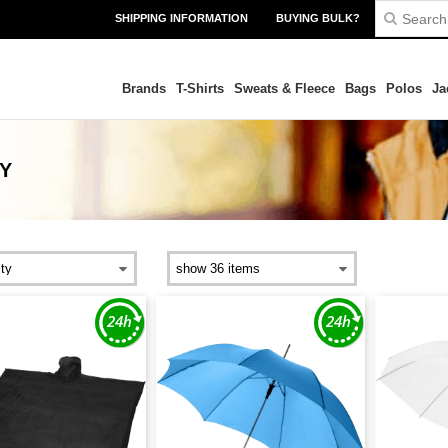
SHIPPING INFORMATION
BUYING BULK?
Brands
T-Shirts
Sweats & Fleece
Bags
Polos
Ja
Y