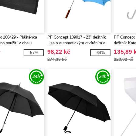
t 100429 - Pláštěnka
PF Concept 109017 - 23" deštník
PF Concept 
no použití v obalu
Lisa s automatickým otvíráním a
deštník Kat
dřevěnou rukojetí
otvíráním
č
98,22 kč
135,89 
-57%
-64%
274,33 kč
223,02 kč