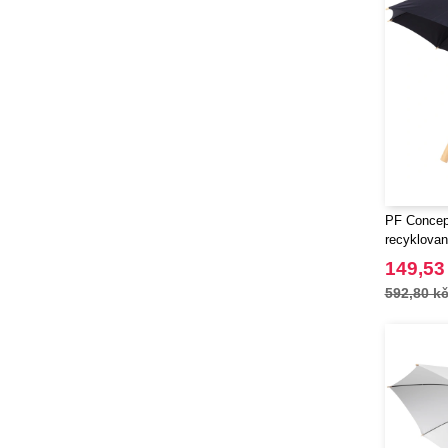
PF Concept
recyklova
automatick
149,53
592,80 k