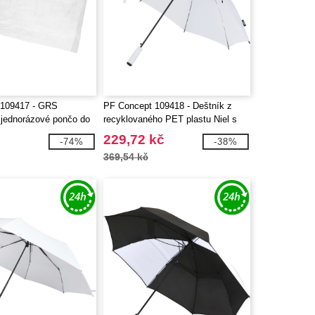
 109417 - GRS
PF Concept 109418 - Deštník z
 jednorázové pončo do
recyklovaného PET plastu Niel s
n s úložným vakem
automatickým otevíráním, 23”
229,72 kč
-74%
-38%
369,54 kč