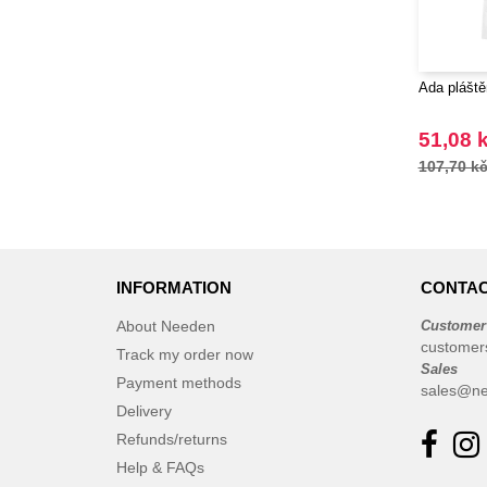
Ada pláště
51,08 
107,70 k
INFORMATION
CONTAC
About Needen
Customer
customer
Track my order now
Sales
Payment methods
sales@ne
Delivery
Refunds/returns
Help & FAQs