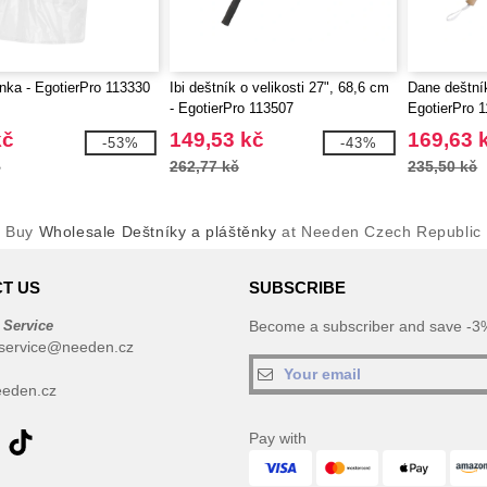
nka - EgotierPro 113330
Ibi deštník o velikosti 27", 68,6 cm
Dane deštní
- EgotierPro 113507
EgotierPro 
kč
149,53 kč
169,63 
-53%
-43%
č
262,77 kč
235,50 kč
Buy
Wholesale Deštníky a pláštěnky
at Needen Czech Republic
T US
SUBSCRIBE
 Service
Become a subscriber and save -3%
service@needen.cz
eden.cz
Pay with