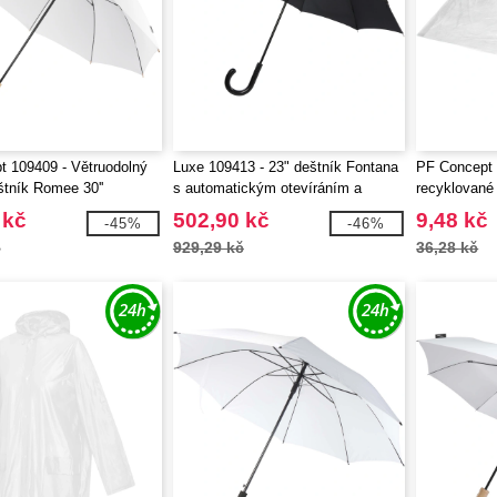
 109409 - Větruodolný
Luxe 109413 - 23" deštník Fontana
PF Concept
štník Romee 30''
s automatickým otevíráním a
recyklované
aného PET materiálu
zahnutou rukojetí vzhledu uhlíkové
deště Maya
 kč
502,90 kč
9,48 kč
-45%
-46%
oceli
č
929,29 kč
36,28 kč