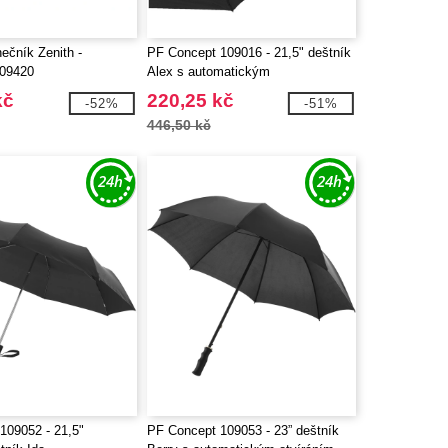
ečník Zenith -
PF Concept 109016 - 21,5" deštník
109420
Alex s automatickým
otvíráním/skládáním
kč
220,25 kč
-52%
-51%
446,50 kč
109052 - 21,5"
PF Concept 109053 - 23” deštník