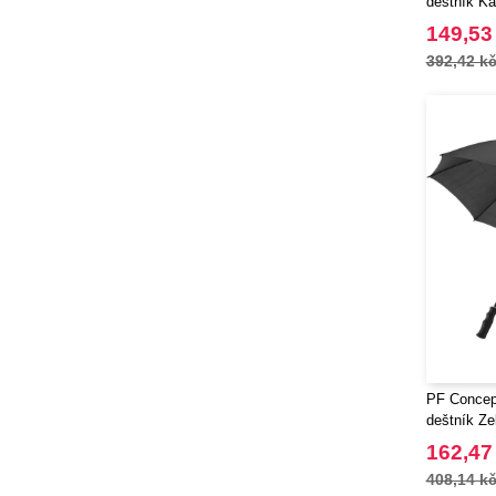
deštník Ka
149,53
392,42 k
PF Concept
deštník Ze
162,47
408,14 k