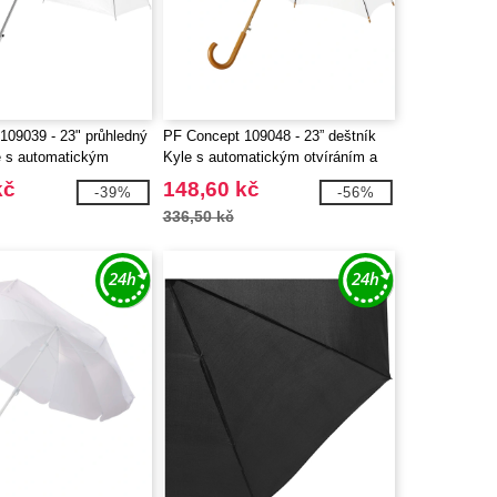
109039 - 23" průhledný
PF Concept 109048 - 23” deštník
e s automatickým
Kyle s automatickým otvíráním a
dřevěnou tyčí a rukojetí
kč
148,60 kč
-39%
-56%
336,50 kč