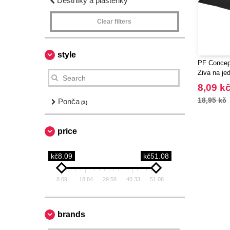
Deštníky a pláštěnky
Clear filters
style
PF Concep
Ziva na jed
8,09 k
18,95 kč
Ponča
(3)
price
kč8.09
kč51.08
8.09
18.84
29.58
40.33
51.08
brands