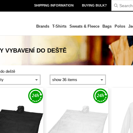
SHIPPING INFORMATION
BUYING BULK?
Brands
T-Shirts
Sweats & Fleece
Bags
Polos
Ja
Y VYBAVENÍ DO DEŠTĚ
 do deště