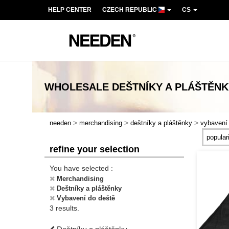
HELP CENTER
CZECH REPUBLIC
CS
WHOLESALE
DEŠTNÍKY A PLÁŠTĚNK
>
>
>
needen
merchandising
deštníky a pláštěnky
vybavení
refine your selection
You have selected :
Merchandising
Deštníky a pláštěnky
Vybavení do deště
3 results.