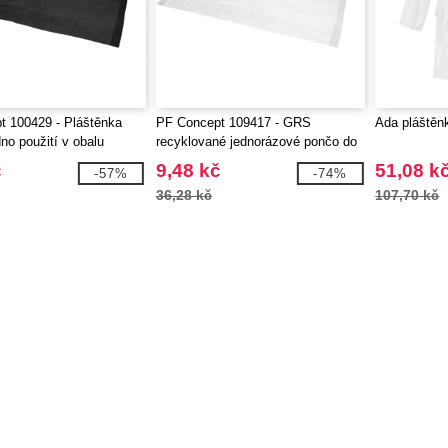
t 100429 - Pláštěnka
PF Concept 109417 - GRS
Ada pláštěn
no použití v obalu
recyklované jednorázové pončo do
deště Mayan s úložným vakem
č
9,48 kč
51,08 k
-57%
-74%
36,28 kč
107,70 kč