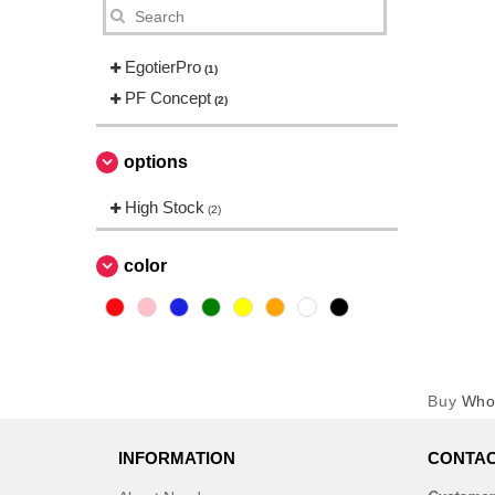
EgotierPro
(1)
PF Concept
(2)
options
High Stock
(2)
color
Buy
Whol
INFORMATION
CONTAC