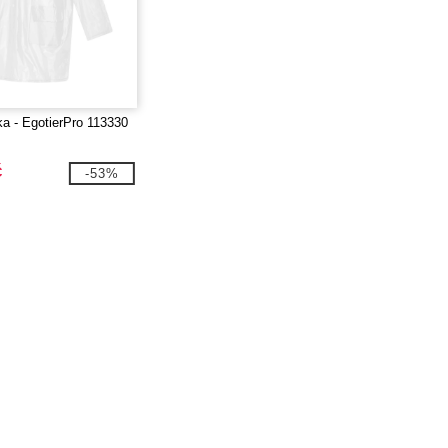
ka - EgotierPro 113330
č
-53%