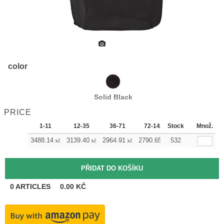
color
Solid Black
PRICE
1-11
12-35
36-71
72-143
Stock
144-287
Množ.
28
3488.14
3139.40
2964.91
2790.65
532
2616.17
2441
kč
kč
kč
kč
kč
0
ARTICLES
0.00
KČ