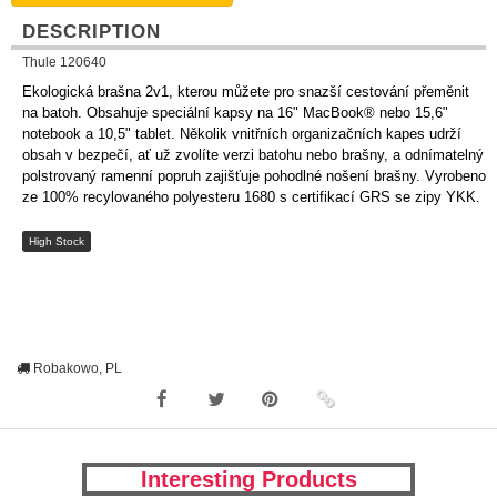
DESCRIPTION
Thule 120640
Ekologická brašna 2v1, kterou můžete pro snazší cestování přeměnit
na batoh. Obsahuje speciální kapsy na 16" MacBook® nebo 15,6"
notebook a 10,5" tablet. Několik vnitřních organizačních kapes udrží
obsah v bezpečí, ať už zvolíte verzi batohu nebo brašny, a odnímatelný
polstrovaný ramenní popruh zajišťuje pohodlné nošení brašny. Vyrobeno
ze 100% recylovaného polyesteru 1680 s certifikací GRS se zipy YKK.
High Stock
Robakowo, PL
Interesting Products