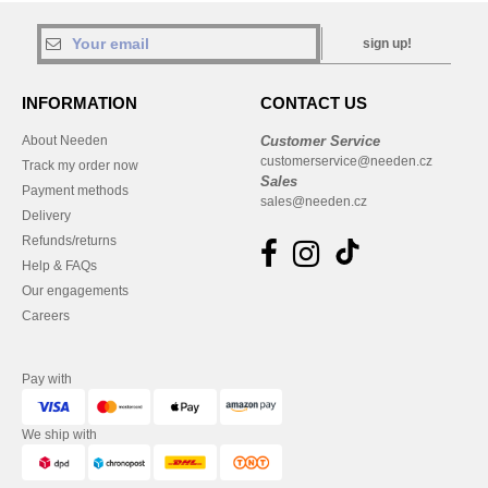
sign up!
INFORMATION
CONTACT US
About Needen
Customer Service
customerservice@needen.cz
Track my order now
Sales
Payment methods
sales@needen.cz
Delivery
Refunds/returns
Help & FAQs
Our engagements
Careers
Pay with
We ship with