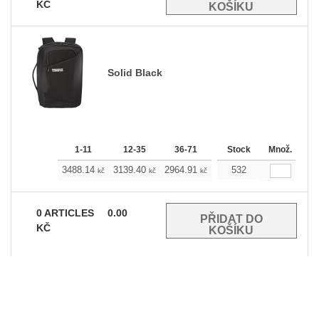
KČ
Solid Black
1-11
12-35
36-71
72-143
Stock
Množ.
144-287
3488.14
3139.40
2964.91
2790.65
532
2616.17
kč
kč
kč
kč
kč
0
ARTICLES
0.00
KČ