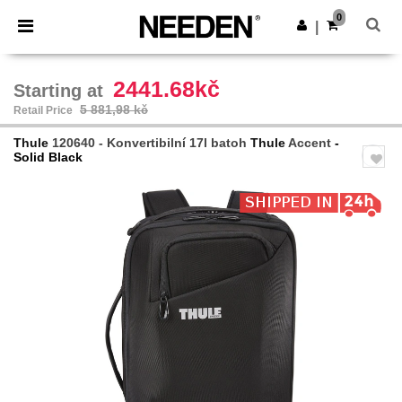
×
Aplikace Needen
0
Stáhnout app
|
Lepší ceny v aplikaci!
2441.68kč
Starting at
5 881,98 kč
Retail Price
Thule
120640 - Konvertibilní 17l batoh
Thule
Accent
-
Solid Black
Previous
Next