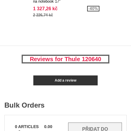
na notebook 17"
1 327,26 kč
-40%
2 226,74 kč
Reviews for Thule 120640
Add a review
Bulk Orders
0
ARTICLES
0.00