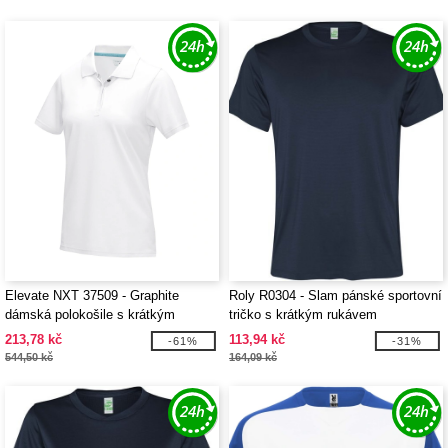
Elevate NXT 37509 - Graphite
Roly R0304 - Slam pánské sportovní
dámská polokošile s krátkým
tričko s krátkým rukávem
rukávem z organického materiálu
213,78 kč
113,94 kč
-61%
-31%
GOTS
544,50 kč
164,09 kč