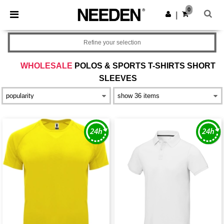
×
Aplikace Needen
0
Stáhnout app
|
Lepší ceny v aplikaci!
Refine your selection
WHOLESALE
POLOS & SPORTS T-SHIRTS SHORT
SLEEVES