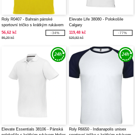
Roly R0407 - Bahrain pánské
Elevate Life 38080 - Polokošile
sportovní tričko s krátkým rukávem
Calgary
56,62 kč
119,48 kč
-34%
-77%
86,20 kč
520,92 kč
Elevate Essentials 38106 - Pánská
Roly R6650 - Indianapolis unisex
polokošile s krátkým rukávem Helios
sportovní tričko s krátkým rukávem