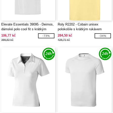
Elevate Essentials 39095 - Deimos,
Roly R2202 - Cobain unisex
dámské polo cool fit s krátkým
polokošile s krátkým rukávem
rukávem
106,77 kč
284,50 kč
-73%
-34%
399,82 kč
428,71 kč