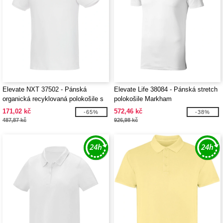
Elevate NXT 37502 - Pánská
Elevate Life 38084 - Pánská stretch
organická recyklovaná polokošile s
polokošile Markham
krátkým rukávem Beryl
171,02 kč
572,46 kč
-65%
-38%
487,87 kč
926,98 kč