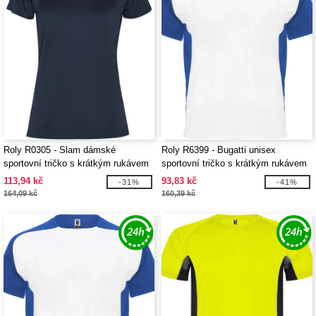
Roly R0305 - Slam dámské
Roly R6399 - Bugatti unisex
sportovní tričko s krátkým rukávem
sportovní tričko s krátkým rukávem
113,94 kč
93,83 kč
-31%
-41%
164,09 kč
160,39 kč