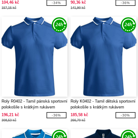
104,46 kč
90,36 kč
-34%
-36%
157,15 kč
141,90 kč
Roly R0402 - Tamil pánská sportovní
Roly K0402 - Tamil dětská sportovní
polokošile s krátkým rukávem
polokošile s krátkým rukávem
196,21 kč
185,58 kč
-36%
-30%
308,53 kč
266,70 kč