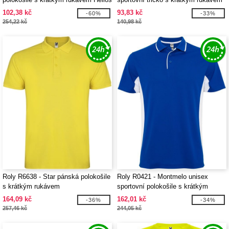
102,38 kč
93,83 kč
-60%
-33%
254,22 kč
140,98 kč
Roly R6638 - Star pánská polokošile
Roly R0421 - Montmelo unisex
s krátkým rukávem
sportovní polokošile s krátkým
rukávem
164,09 kč
162,01 kč
-36%
-34%
257,46 kč
244,05 kč