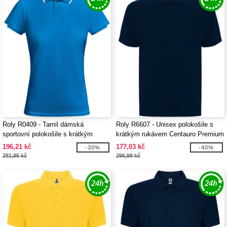
Roly R0409 - Tamil dámská
Roly R6607 - Unisex polokošile s
sportovní polokošile s krátkým
krátkým rukávem Centauro Premium
rukávem
196,21 kč
177,03 kč
-30%
-40%
281,95 kč
296,98 kč