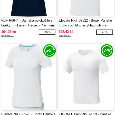
Roly R6644 - Dámská polokošile s
Elevate NXT 37522 - Borax Pánské
krátkým rukávem Pegaso Premium
tričko cool fit z recyklátu GRS s
krátkým rukávem
164,09 kč
392,42 kč
-36%
-43%
257,46 kč
693,33 kč
Elevate NXT 37523 - Borax Dámské
Elevate Essentials 39019 - Pánské