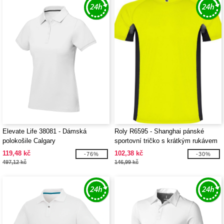
Elevate Life 38081 - Dámská
Roly R6595 - Shanghai pánské
polokošile Calgary
sportovní tričko s krátkým rukávem
119,48 kč
102,38 kč
-76%
-30%
497,12 kč
146,99 kč