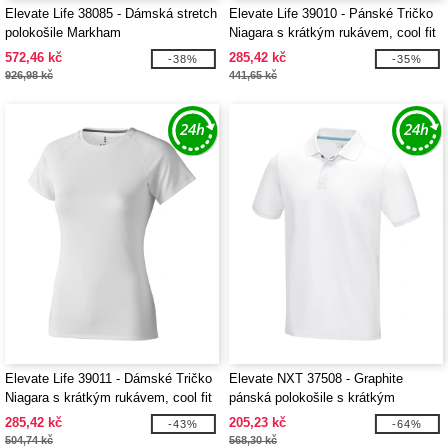
Elevate Life 38085 - Dámská stretch
Elevate Life 39010 - Pánské Tričko
polokošile Markham
Niagara s krátkým rukávem, cool fit
572,46 kč
285,42 kč
-38%
-35%
926,98 kč
441,65 kč
Elevate Life 39011 - Dámské Tričko
Elevate NXT 37508 - Graphite
Niagara s krátkým rukávem, cool fit
pánská polokošile s krátkým
rukávem z organického materiálu
285,42 kč
205,23 kč
-43%
-64%
GOTS
504,74 kč
568,30 kč