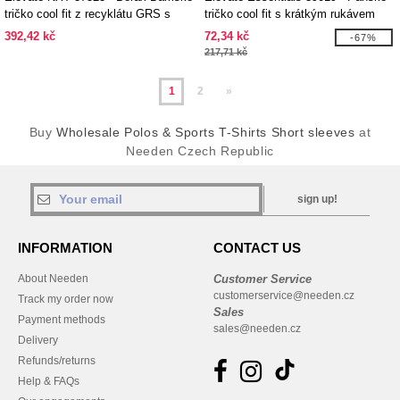
tričko cool fit z recyklátu GRS s
tričko cool fit s krátkým rukávem
krátkým rukávem
Kratos
392,42 kč
72,34 kč
-67%
217,71 kč
1
2
»
Buy
Wholesale Polos & Sports T-Shirts Short sleeves
at
Needen Czech Republic
sign up!
INFORMATION
CONTACT US
About Needen
Customer Service
customerservice@needen.cz
Track my order now
Sales
Payment methods
sales@needen.cz
Delivery
Refunds/returns
Help & FAQs