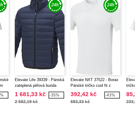
ánské
Elevate Life 39339 - Pánská
Elevate NXT 37522 - Borax
Elev
ým
zateplená péřová bunda
Pánské tričko cool fit z
trič
Macin
recyklátu GRS s krátkým
výst
1 681,33 kč
392,42 kč
85,
5%
-35%
-43%
rukávem
2 582,19 kč
693,33 kč
233,