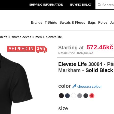
SHIPPING INFORMATION
BUYING BULK?
Brands
T-Shirts
Sweats & Fleece
Bags
Polos
Ja
>
>
>
shirts
short sleeves
men
elevate life
572.46kč
Starting at
926,98 kč
Retail Price
Elevate Life
38084 - Pá
Markham
- Solid Black
color
choose a colour
size