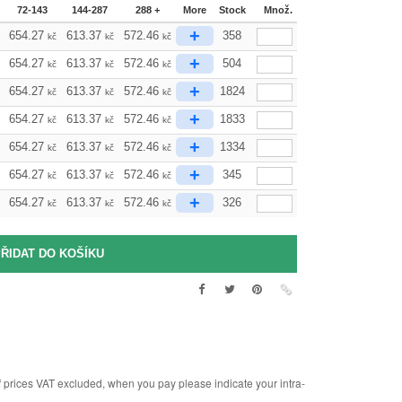
72-143
144-287
288 +
More
Stock
Množ.
+
654.27
613.37
572.46
358
kč
kč
kč
+
654.27
613.37
572.46
504
kč
kč
kč
+
654.27
613.37
572.46
1824
kč
kč
kč
+
654.27
613.37
572.46
1833
kč
kč
kč
+
654.27
613.37
572.46
1334
kč
kč
kč
+
654.27
613.37
572.46
345
kč
kč
kč
+
654.27
613.37
572.46
326
kč
kč
kč
rices VAT excluded, when you pay please indicate your intra-