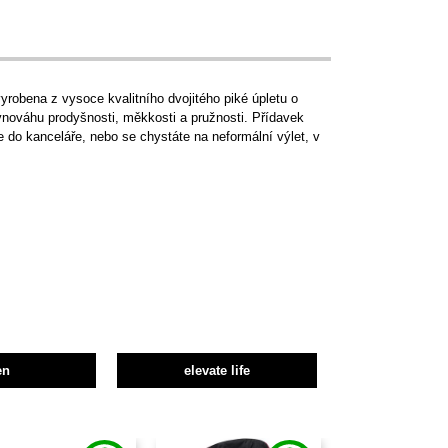
robena z vysoce kvalitního dvojitého piké úpletu o
vnováhu prodyšnosti, měkkosti a pružnosti. Přídavek
e do kanceláře, nebo se chystáte na neformální výlet, v
en
elevate life