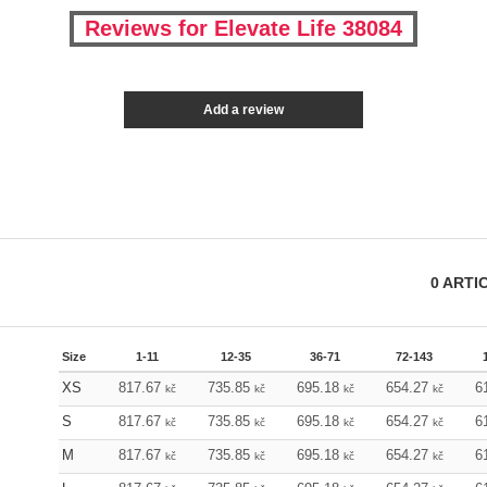
Reviews for Elevate Life 38084
Add a review
0
ARTI
Size
1-11
12-35
36-71
72-143
XS
817.67
735.85
695.18
654.27
6
kč
kč
kč
kč
S
817.67
735.85
695.18
654.27
6
kč
kč
kč
kč
M
817.67
735.85
695.18
654.27
6
kč
kč
kč
kč