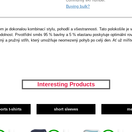
Buying bulk?
je dokonalou kombinací stylu, pohodlí a všestrannosti. Tato polokošile je vy
odolnost. Prvotřídní směs 95 % bavlny a 5 % elastanu poskytuje optimální ro
lný a pružný střih, který umožňuje neomezený pohyb po celý den. Ať už mířít
Interesting Products
orts t-shirts
short sleeves
m