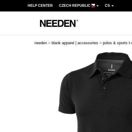
HELP CENTER
CZECH REPUBLIC
CS
>
>
needen
blank apparel | accessories
polos & sports t-