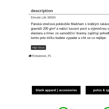
description
Elevate Life 38084
Pánská strečová polokošile Markham s krátkým rukávem 
gramáži 200 g/m² a nabízí luxusní pocit a výjimečnou 
elastanu a límec ze samodržící tkaniny zajišťují pohod
tomto polo tričku budete vypadat a cítit se co nejlépe.
High Stock
Robakowo, PL
blank apparel | accessories
polos & sp