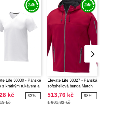
ate Life 38030 - Pánské
Elevate Life 38327 - Pánská
Elevate Essential
ko s krátkým rukávem a
softshellová bunda Match
Pánské tričko cool 
řihem do V Somoto
krátkým rukávem 
28 kč
513,76 kč
72,34 kč
-63%
-68%
19 kč
1 601,82 kč
217,71 kč