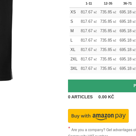
1-11
12-35
36-71
XS
817.67
735.85
695.18
kč
kč
kč
S
817.67
735.85
695.18
kč
kč
kč
M
817.67
735.85
695.18
kč
kč
kč
L
817.67
735.85
695.18
kč
kč
kč
XL
817.67
735.85
695.18
kč
kč
kč
2XL
817.67
735.85
695.18
kč
kč
kč
3XL
817.67
735.85
695.18
kč
kč
kč
0
ARTICLES
0.00
KČ
Are you a company? Get advantages of p
Community VAT number.