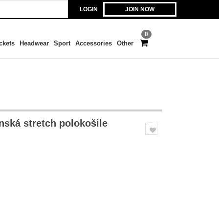
LOGIN
JOIN NOW
0
ckets
Headwear
Sport
Accessories
Other
nská stretch polokošile