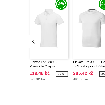
Elevate Life 38080 -
Elevate Life 39010 - P
Polokošile Calgary
Tričko Niagara s krátk
rukávem, cool fit
119,48 kč
285,42 kč
-77%
-3
520,92 kč
441,65 kč