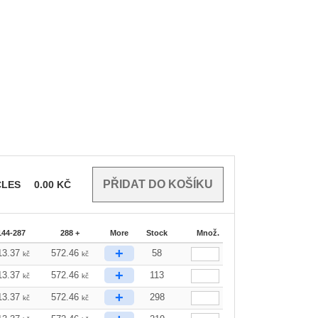
CLES
0.00
KČ
144-287
288 +
More
Stock
Množ.
+
13.37
572.46
58
kč
kč
+
13.37
572.46
113
kč
kč
+
13.37
572.46
298
kč
kč